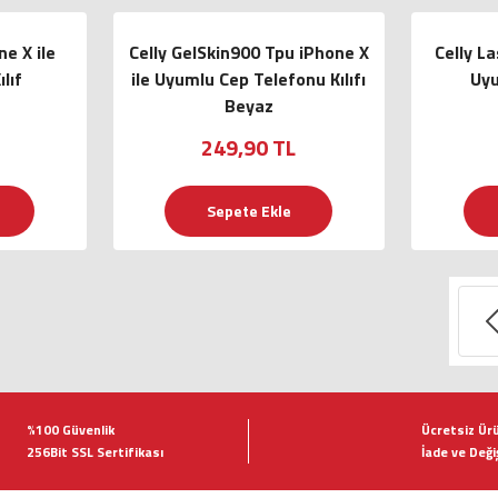
e X ile
Celly GelSkin900 Tpu iPhone X
Celly L
lıf
ile Uyumlu Cep Telefonu Kılıfı
Uyu
Beyaz
249,90 TL
Sepete Ekle
%100 Güvenlik
Ücretsiz Ür
256Bit SSL Sertifikası
İade ve Deği