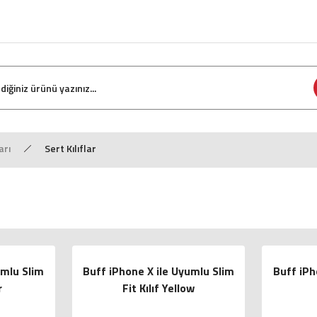
arı
Sert Kılıflar
umlu Slim
Buff iPhone X ile Uyumlu Slim
Buff iPh
r
Fit Kılıf Yellow