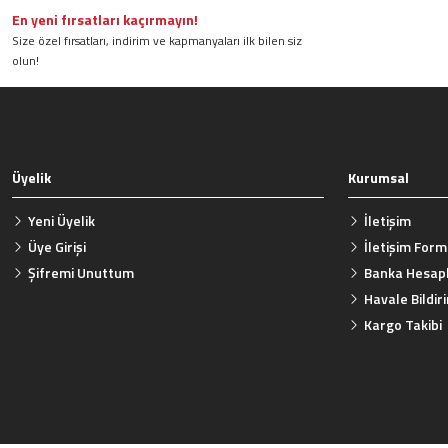
En yeni fırsatları kaçırmayın!
Size özel fırsatları, indirim ve kapmanyaları ilk bilen siz
olun!
Üyelik
Kurumsal
Yeni Üyelik
İletişim
Üye Girişi
İletişim For
Şifremi Unuttum
Banka Hesapl
Havale Bildi
Kargo Takibi