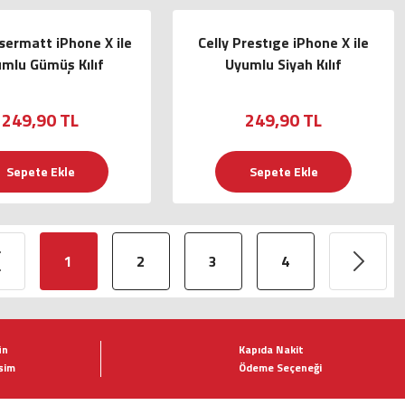
asermatt iPhone X ile
Celly Prestıge iPhone X ile
mlu Gümüş Kılıf
Uyumlu Siyah Kılıf
249,90 TL
249,90 TL
Sepete Ekle
Sepete Ekle
1
2
3
4
ün
Kapıda Nakit
şim
Ödeme Seçeneği