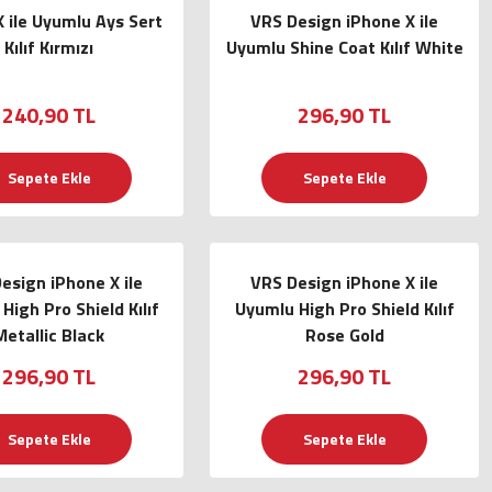
X ile Uyumlu Ays Sert
VRS Design iPhone X ile
Kılıf Kırmızı
Uyumlu Shine Coat Kılıf White
240,90 TL
296,90 TL
Sepete Ekle
Sepete Ekle
esign iPhone X ile
VRS Design iPhone X ile
High Pro Shield Kılıf
Uyumlu High Pro Shield Kılıf
Metallic Black
Rose Gold
296,90 TL
296,90 TL
Sepete Ekle
Sepete Ekle