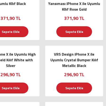
umlu KIlıf Black
Yansıması iPhone X ile Uyumlu
KIlıf Rose Gold
371,90 TL
371,90 TL
Sepete Ekle
Sepete Ekle
ne X ile Uyumlu High
VRS Design iPhone X ile
eld Kılıf White with
Uyumlu Crystal Bumper Kılıf
Silver
Metallic Black
296,90 TL
296,90 TL
Sepete Ekle
Sepete Ekle