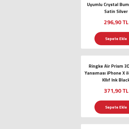
Uyumlu Crystal Bump
Satin Silver
296,90 TL
Sepete Ekle
Ringke Air Prism 3
Yansıması iPhone X i
KIlıf Ink Blac
371,90 TL
Sepete Ekle