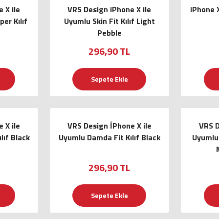
 X ile
VRS Design iPhone X ile
iPhone 
er Kılıf
Uyumlu Skin Fit Kılıf Light
Pebble
296,90 TL
Sepete Ekle
 X ile
VRS Design İPhone X ile
VRS D
lıf Black
Uyumlu Damda Fit Kılıf Black
Uyumlu 
296,90 TL
Sepete Ekle