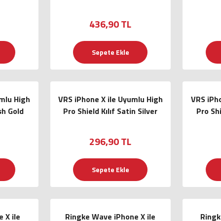
436,90 TL
Sepete Ekle
umlu High
VRS iPhone X ile Uyumlu High
VRS iPho
sh Gold
Pro Shield Kılıf Satin Silver
Pro Shi
296,90 TL
Sepete Ekle
 X ile
Ringke Wave iPhone X ile
Ringk