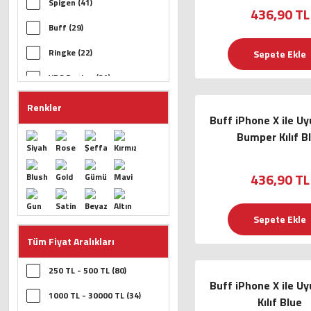
Spigen (41)
436,90 TL
Buff (29)
Ringke (22)
Sepete Ekle
VRS Design (21)
Baseus (6)
Renkler
Buff iPhone X ile Uy
Celly (5)
Bumper Kılıf B
Belkin (2)
436,90 TL
Diğer (1)
Sepete Ekle
Tüm Fiyat Aralıkları
250 TL - 500 TL (80)
Buff iPhone X ile U
1000 TL - 30000 TL (34)
Kılıf Blue