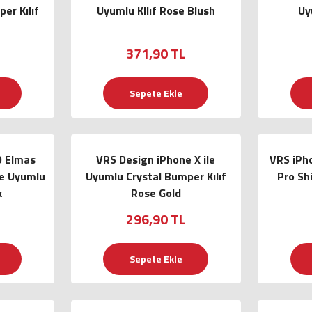
er Kılıf
Uyumlu KIlıf Rose Blush
Uy
371,90 TL
Sepete Ekle
D Elmas
VRS Design iPhone X ile
VRS iPho
le Uyumlu
Uyumlu Crystal Bumper Kılıf
Pro Shi
k
Rose Gold
296,90 TL
Sepete Ekle