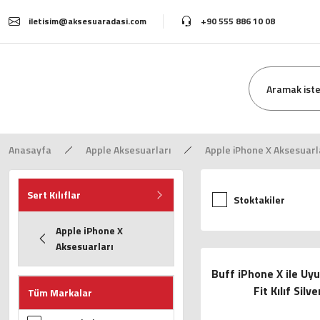
iletisim@aksesuaradasi.com
+90 555 886 10 08
Anasayfa
Apple Aksesuarları
Apple iPhone X Aksesuarl
Sert Kılıflar
Stoktakiler
Apple iPhone X
Aksesuarları
Buff iPhone X ile Uy
Fit Kılıf Silve
Tüm Markalar