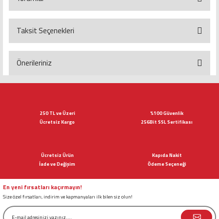
Taksit Seçenekleri
Bu ürüne ilk yorumu siz yapın!
Yorum Yaz
Önerileriniz
Bu ürünün fiyat bilgisi, resim, ürün açıklamalarında ve diğer konularda
yetersiz gördüğünüz noktaları öneri formunu kullanarak tarafımıza
iletebilirsiniz.
Görüş ve önerileriniz için teşekkür ederiz.
250 TL ve Üzeri
%100 Güvenlik
Ücretsiz Kargo
256Bit SSL Sertifikası
Ürün resmi kalitesiz, bozuk veya görüntülenemiyor.
Ürün açıklamasında eksik bilgiler bulunuyor.
Ücretsiz Ürün
Kapıda Nakit
Ürün bilgilerinde hatalar bulunuyor.
İade ve Değişim
Ödeme Seçeneği
Ürün fiyatı diğer sitelerden daha pahalı.
Bu ürüne benzer farklı alternatifler olmalı.
En yeni fırsatları kaçırmayın!
Size özel fırsatları, indirim ve kapmanyaları ilk bilen siz olun!