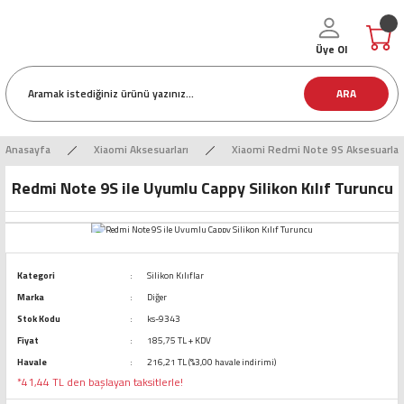
Üye Ol
ARA
Anasayfa
Xiaomi Aksesuarları
Xiaomi Redmi Note 9S Aksesuarlar
Redmi Note 9S ile Uyumlu Cappy Silikon Kılıf Turuncu
Kategori
Silikon Kılıflar
Marka
Diğer
Stok Kodu
ks-9343
Fiyat
185,75 TL + KDV
Havale
216,21 TL (%3,00 havale indirimi)
*41,44 TL den başlayan taksitlerle!