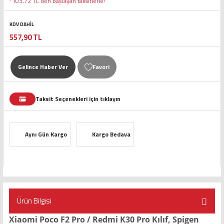
*103,72 TL den başlayan taksitlerle!
KDV DAHİL
557,90 TL
Gelince Haber Ver
Taksit Seçenekleri için tıklayın
Aynı Gün Kargo
Kargo Bedava
Ürün Bilgisi
Xiaomi Poco F2 Pro / Redmi K30 Pro Kılıf, Spigen