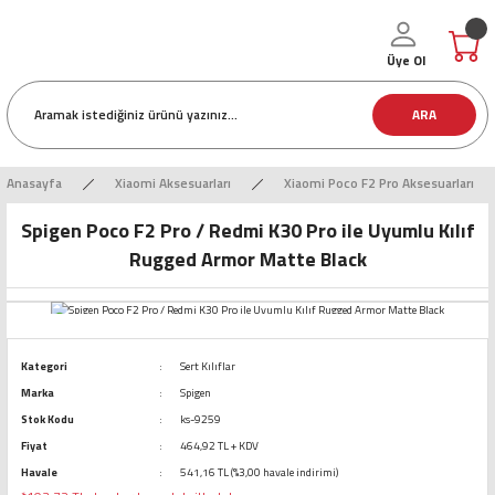
Üye Ol
ARA
Anasayfa
Xiaomi Aksesuarları
Xiaomi Poco F2 Pro Aksesuarları
Spigen Poco F2 Pro / Redmi K30 Pro ile Uyumlu Kılıf
Rugged Armor Matte Black
Kategori
Sert Kılıflar
Marka
Spigen
Stok Kodu
ks-9259
Fiyat
464,92 TL + KDV
Havale
541,16 TL (%3,00 havale indirimi)