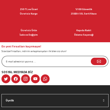
iletebilirsiniz.
Görüş ve önerileriniz için teşekkür ederiz.
250 TL ve Üzeri
%100 Güvenlik
Ücretsiz Kargo
256Bit SSL Sertifikası
Ürün resmi kalitesiz, bozuk veya görüntülenemiyor.
Ürün açıklamasında eksik bilgiler bulunuyor.
Ücretsiz Ürün
Kapıda Nakit
Ürün bilgilerinde hatalar bulunuyor.
İade ve Değişim
Ödeme Seçeneği
Ürün fiyatı diğer sitelerden daha pahalı.
Bu ürüne benzer farklı alternatifler olmalı.
En yeni fırsatları kaçırmayın!
Size özel fırsatları, indirim ve kapmanyaları ilk bilen siz olun!
SOSYAL MEDYADA BİZ
Gönder
Üyelik