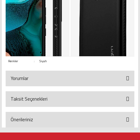
Renkler
:
Siyah
Yorumlar
Taksit Seçenekleri
Bu ürüne ilk yorumu siz yapın!
Yorum Yaz
Önerileriniz
Bu ürünün fiyat bilgisi, resim, ürün açıklamalarında ve diğer konularda
yetersiz gördüğünüz noktaları öneri formunu kullanarak tarafımıza