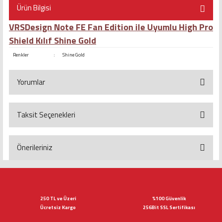
Ürün Bilgisi
VRSDesign Note FE Fan Edition ile Uyumlu High Pro
Shield Kılıf Shine Gold
Renkler
:
Shine Gold
Yorumlar
Taksit Seçenekleri
Bu ürüne ilk yorumu siz yapın!
Yorum Yaz
Önerileriniz
Bu ürünün fiyat bilgisi, resim, ürün açıklamalarında ve diğer konularda
yetersiz gördüğünüz noktaları öneri formunu kullanarak tarafımıza
iletebilirsiniz.
Görüş ve önerileriniz için teşekkür ederiz.
250 TL ve Üzeri
%100 Güvenlik
Ücretsiz Kargo
256Bit SSL Sertifikası
Ürün resmi kalitesiz, bozuk veya görüntülenemiyor.