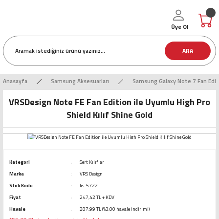
Üye Ol
ARA
Anasayfa
Samsung Aksesuarları
Samsung Galaxy Note 7 Fan Editi
VRSDesign Note FE Fan Edition ile Uyumlu High Pro
Shield Kılıf Shine Gold
Kategori
Sert Kılıflar
Marka
VRS Design
Stok Kodu
ks-5722
Fiyat
247,42 TL + KDV
Havale
287,99 TL (%3,00 havale indirimi)