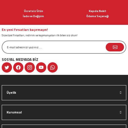
Ürün açıklamasında eksik bilgiler bulunuyor.
Ücretsiz Ürün
Kapıda Nakit
Ürün bilgilerinde hatalar bulunuyor.
İade ve Değişim
Ödeme Seçeneği
Ürün fiyatı diğer sitelerden daha pahalı.
Bu ürüne benzer farklı alternatifler olmalı.
En yeni fırsatları kaçırmayın!
Size özel fırsatları, indirim ve kapmanyaları ilk bilen siz olun!
SOSYAL MEDYADA BİZ
Gönder
Üyelik
Kurumsal