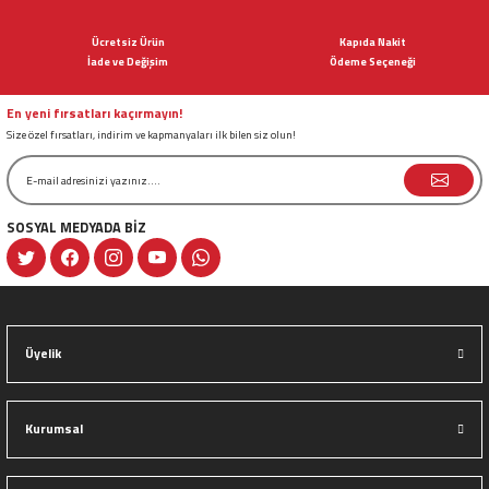
Ürün açıklamasında eksik bilgiler bulunuyor.
Ücretsiz Ürün
Kapıda Nakit
Ürün bilgilerinde hatalar bulunuyor.
İade ve Değişim
Ödeme Seçeneği
Ürün fiyatı diğer sitelerden daha pahalı.
Bu ürüne benzer farklı alternatifler olmalı.
En yeni fırsatları kaçırmayın!
Size özel fırsatları, indirim ve kapmanyaları ilk bilen siz olun!
SOSYAL MEDYADA BİZ
Gönder
Üyelik
Kurumsal