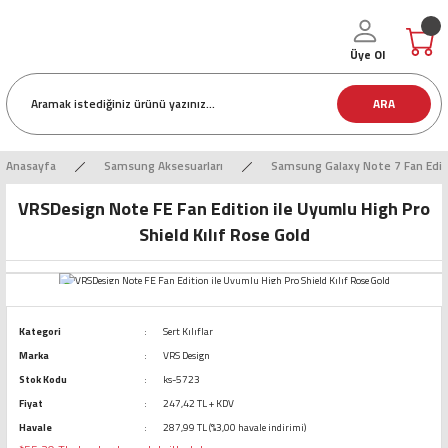
Üye Ol
ARA
Anasayfa
Samsung Aksesuarları
Samsung Galaxy Note 7 Fan Editi
VRSDesign Note FE Fan Edition ile Uyumlu High Pro
Shield Kılıf Rose Gold
Kategori
Sert Kılıflar
Marka
VRS Design
Stok Kodu
ks-5723
Fiyat
247,42 TL + KDV
Havale
287,99 TL (%3,00 havale indirimi)