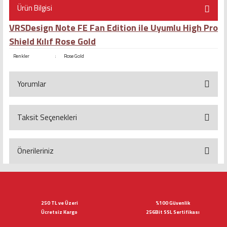
Ürün Bilgisi
VRSDesign Note FE Fan Edition ile Uyumlu High Pro
Shield Kılıf Rose Gold
Renkler
:
Rose Gold
Yorumlar
Taksit Seçenekleri
Bu ürüne ilk yorumu siz yapın!
Yorum Yaz
Önerileriniz
Bu ürünün fiyat bilgisi, resim, ürün açıklamalarında ve diğer konularda
yetersiz gördüğünüz noktaları öneri formunu kullanarak tarafımıza
iletebilirsiniz.
Görüş ve önerileriniz için teşekkür ederiz.
250 TL ve Üzeri
%100 Güvenlik
Ücretsiz Kargo
256Bit SSL Sertifikası
Ürün resmi kalitesiz, bozuk veya görüntülenemiyor.