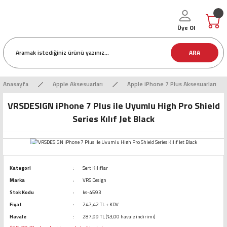
Üye Ol
ARA
Anasayfa
Apple Aksesuarları
Apple iPhone 7 Plus Aksesuarları
VRSDESIGN iPhone 7 Plus ile Uyumlu High Pro Shield
Series Kılıf Jet Black
Kategori
Sert Kılıflar
Marka
VRS Design
Stok Kodu
ks-4593
Fiyat
247,42 TL + KDV
Havale
287,99 TL (%3,00 havale indirimi)