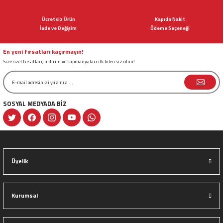
Ürün açıklamasında eksik bilgiler bulunuyor.
Ücretsiz Ürün
Kapıda Nakit
Ürün bilgilerinde hatalar bulunuyor.
İade ve Değişim
Ödeme Seçeneği
Ürün fiyatı diğer sitelerden daha pahalı.
Bu ürüne benzer farklı alternatifler olmalı.
En yeni fırsatları kaçırmayın!
Size özel fırsatları, indirim ve kapmanyaları ilk bilen siz olun!
SOSYAL MEDYADA BİZ
Gönder
Üyelik
Kurumsal