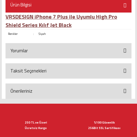
Ürün Bilgisi
VRSDESIGN iPhone 7 Plus ile Uyumlu High Pro
Shield Series Kılıf Jet Black
Renkler
:
Siyah
Yorumlar
Taksit Seçenekleri
Bu ürüne ilk yorumu siz yapın!
Yorum Yaz
Önerileriniz
Bu ürünün fiyat bilgisi, resim, ürün açıklamalarında ve diğer konularda
yetersiz gördüğünüz noktaları öneri formunu kullanarak tarafımıza
iletebilirsiniz.
Görüş ve önerileriniz için teşekkür ederiz.
250 TL ve Üzeri
%100 Güvenlik
Ücretsiz Kargo
256Bit SSL Sertifikası
Ürün resmi kalitesiz, bozuk veya görüntülenemiyor.