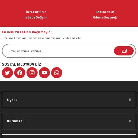
Ürün açıklamasında eksik bilgiler bulunuyor.
Ücretsiz Ürün
Kapıda Nakit
Ürün bilgilerinde hatalar bulunuyor.
İade ve Değişim
Ödeme Seçeneği
Ürün fiyatı diğer sitelerden daha pahalı.
Bu ürüne benzer farklı alternatifler olmalı.
En yeni fırsatları kaçırmayın!
Size özel fırsatları, indirim ve kapmanyaları ilk bilen siz olun!
SOSYAL MEDYADA BİZ
Gönder
Üyelik
Kurumsal