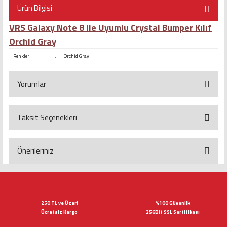
Ürün Bilgisi
VRS Galaxy Note 8 ile Uyumlu Crystal Bumper Kılıf
Orchid Gray
Renkler
:
Orchid Gray
Yorumlar
Taksit Seçenekleri
Bu ürüne ilk yorumu siz yapın!
Yorum Yaz
Önerileriniz
Bu ürünün fiyat bilgisi, resim, ürün açıklamalarında ve diğer konularda
yetersiz gördüğünüz noktaları öneri formunu kullanarak tarafımıza
iletebilirsiniz.
Görüş ve önerileriniz için teşekkür ederiz.
250 TL ve Üzeri
%100 Güvenlik
Ücretsiz Kargo
256Bit SSL Sertifikası
Ürün resmi kalitesiz, bozuk veya görüntülenemiyor.