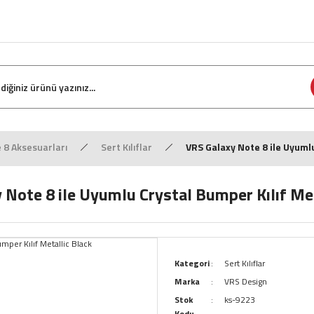
8 Aksesuarları
Sert Kılıflar
VRS Galaxy Note 8 ile Uyumlu
 Note 8 ile Uyumlu Crystal Bumper Kılıf Met
Kategori
Sert Kılıflar
Marka
VRS Design
Stok
ks-9223
Kodu