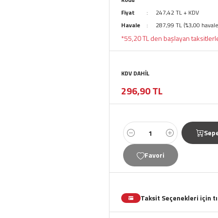
Fiyat
247,42 TL + KDV
Havale
287,99 TL (%3,00 havale
*55,20 TL den başlayan taksitlerl
KDV DAHİL
296,90 TL
Sepe
Taksit Seçenekleri için t