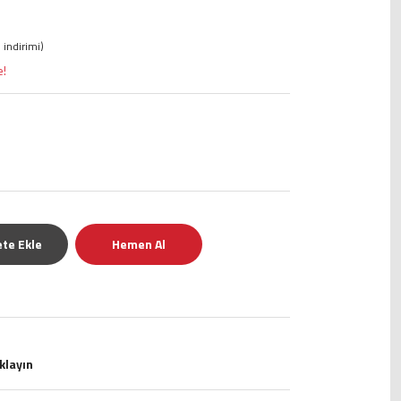
 indirimi)
e!
te Ekle
Hemen Al
ıklayın