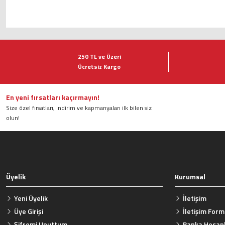
Bu ürünün fiyat bilgisi, resim, ürün açıklamalarında ve diğer konularda ye
Görüş ve önerileriniz için teşekkür ederiz.
250 TL ve Üzeri
Ücretsiz Kargo
Ürün resmi kalitesiz, bozuk veya görüntülenemiyor.
Ürün açıklamasında eksik bilgiler bulunuyor.
Ürün bilgilerinde hatalar bulunuyor.
En yeni fırsatları kaçırmayın!
Size özel fırsatları, indirim ve kapmanyaları ilk bilen siz
Ürün fiyatı diğer sitelerden daha pahalı.
olun!
Bu ürüne benzer farklı alternatifler olmalı.
Üyelik
Kurumsal
Yeni Üyelik
İletişim
Üye Girişi
İletişim For
Şifremi Unuttum
Banka Hesapl