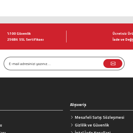
tersiz gördüğünüz noktaları öneri formunu kullanarak tarafımıza iletebilirsiniz.
Bu ürüne ilk yorumu siz yapın!
%100 Güvenlik
Ücretsiz Ür
256Bit SSL Sertifikası
İade ve Deği
Yorum Yaz
Alışveriş
Gönder
Mesafeli Satış Sözleşmesi
mu
Gizlilik ve Güvenlik
arı
İptal İade Koşullari