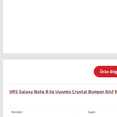
Ürün Bilg
VRS Galaxy Note 8 ile Uyumlu Crystal Bumper Kılıf M
Renkler
:
Siyah