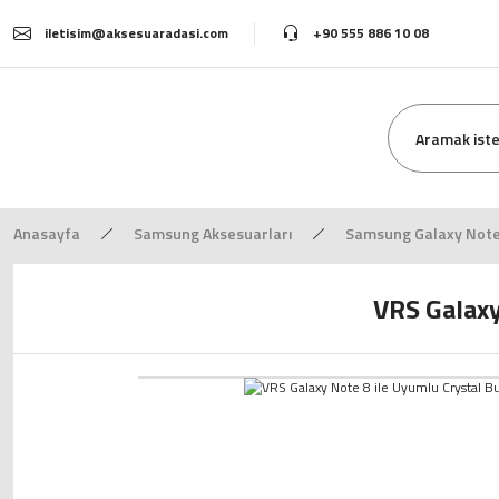
iletisim@aksesuaradasi.com
+90 555 886 10 08
Anasayfa
Samsung Aksesuarları
Samsung Galaxy Note 
VRS Galaxy