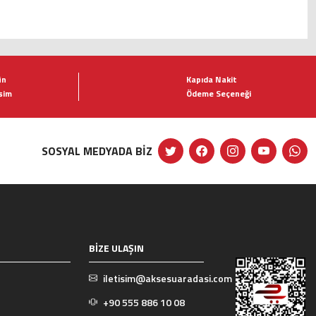
ün
Kapıda Nakit
şim
Ödeme Seçeneği
SOSYAL MEDYADA BİZ
BİZE ULAŞIN
iletisim@aksesuaradasi.com
+90 555 886 10 08