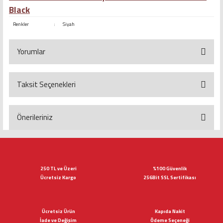
Black
Renkler
:
Siyah
Yorumlar
Taksit Seçenekleri
Bu ürüne ilk yorumu siz yapın!
Yorum Yaz
Önerileriniz
Bu ürünün fiyat bilgisi, resim, ürün açıklamalarında ve diğer konularda
yetersiz gördüğünüz noktaları öneri formunu kullanarak tarafımıza
iletebilirsiniz.
Görüş ve önerileriniz için teşekkür ederiz.
250 TL ve Üzeri
%100 Güvenlik
Ücretsiz Kargo
256Bit SSL Sertifikası
Ürün resmi kalitesiz, bozuk veya görüntülenemiyor.
Ürün açıklamasında eksik bilgiler bulunuyor.
Ücretsiz Ürün
Kapıda Nakit
Ürün bilgilerinde hatalar bulunuyor.
İade ve Değişim
Ödeme Seçeneği