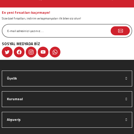
Ürün fiyatı diğer sitelerden daha pahalı.
Bu ürüne benzer farklı alternatifler olmalı.
En yeni fırsatları kaçırmayın!
Size özel fırsatları, indirim ve kapmanyaları ilk bilen siz olun!
SOSYAL MEDYADA BİZ
Gönder
Üyelik
Kurumsal
Alışveriş