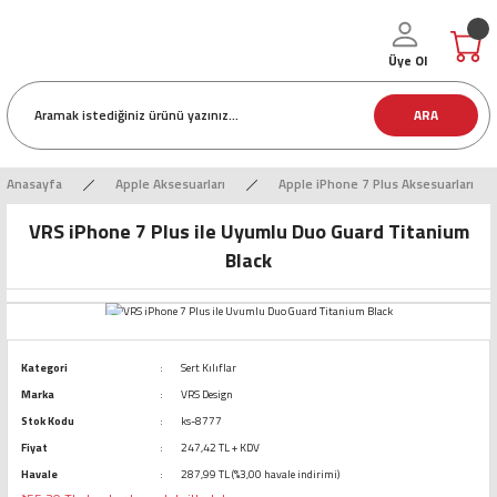
Üye Ol
ARA
Anasayfa
Apple Aksesuarları
Apple iPhone 7 Plus Aksesuarları
VRS iPhone 7 Plus ile Uyumlu Duo Guard Titanium
Black
Kategori
Sert Kılıflar
Marka
VRS Design
Stok Kodu
ks-8777
Fiyat
247,42 TL + KDV
Havale
287,99 TL (%3,00 havale indirimi)