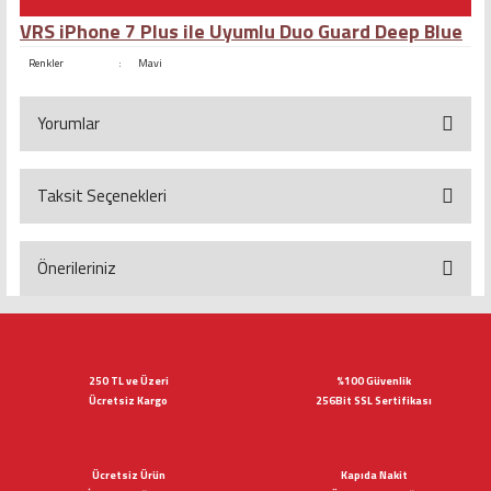
VRS iPhone 7 Plus ile Uyumlu Duo Guard Deep Blue
Renkler
:
Mavi
Yorumlar
Taksit Seçenekleri
Bu ürüne ilk yorumu siz yapın!
Yorum Yaz
Önerileriniz
Bu ürünün fiyat bilgisi, resim, ürün açıklamalarında ve diğer konularda
yetersiz gördüğünüz noktaları öneri formunu kullanarak tarafımıza
iletebilirsiniz.
Görüş ve önerileriniz için teşekkür ederiz.
250 TL ve Üzeri
%100 Güvenlik
Ücretsiz Kargo
256Bit SSL Sertifikası
Ürün resmi kalitesiz, bozuk veya görüntülenemiyor.
Ürün açıklamasında eksik bilgiler bulunuyor.
Ücretsiz Ürün
Kapıda Nakit
Ürün bilgilerinde hatalar bulunuyor.