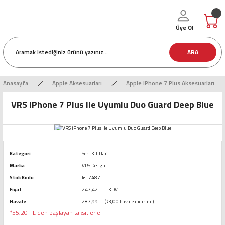
Üye Ol
ARA
Anasayfa
Apple Aksesuarları
Apple iPhone 7 Plus Aksesuarları
VRS iPhone 7 Plus ile Uyumlu Duo Guard Deep Blue
Kategori
Sert Kılıflar
Marka
VRS Design
Stok Kodu
ks-7487
Fiyat
247,42 TL + KDV
Havale
287,99 TL (%3,00 havale indirimi)
*55,20 TL den başlayan taksitlerle!