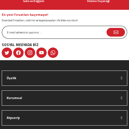
İade ve Değişim
Ödeme Seçeneği
Ürün fiyatı diğer sitelerden daha pahalı.
Bu ürüne benzer farklı alternatifler olmalı.
En yeni fırsatları kaçırmayın!
Size özel fırsatları, indirim ve kapmanyaları ilk bilen siz olun!
SOSYAL MEDYADA BİZ
Gönder
Üyelik
Kurumsal
Alışveriş