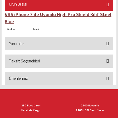
Ürün Bilgisi
VRS iPhone 7 ile Uyumlu High Pro Shield Kılıf Steel
Blue
Renkler
:
Mavi
Yorumlar
Taksit Seçenekleri
Bu ürüne ilk yorumu siz yapın!
Yorum Yaz
Önerileriniz
Bu ürünün fiyat bilgisi, resim, ürün açıklamalarında ve diğer konularda
yetersiz gördüğünüz noktaları öneri formunu kullanarak tarafımıza
iletebilirsiniz.
Görüş ve önerileriniz için teşekkür ederiz.
250 TL ve Üzeri
%100 Güvenlik
Ücretsiz Kargo
256Bit SSL Sertifikası
Ürün resmi kalitesiz, bozuk veya görüntülenemiyor.