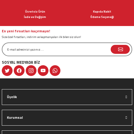
Ürün açıklamasında eksik bilgiler bulunuyor.
Ücretsiz Ürün
Kapıda Nakit
Ürün bilgilerinde hatalar bulunuyor.
İade ve Değişim
Ödeme Seçeneği
Ürün fiyatı diğer sitelerden daha pahalı.
Bu ürüne benzer farklı alternatifler olmalı.
En yeni fırsatları kaçırmayın!
Size özel fırsatları, indirim ve kapmanyaları ilk bilen siz olun!
SOSYAL MEDYADA BİZ
Gönder
Üyelik
Kurumsal