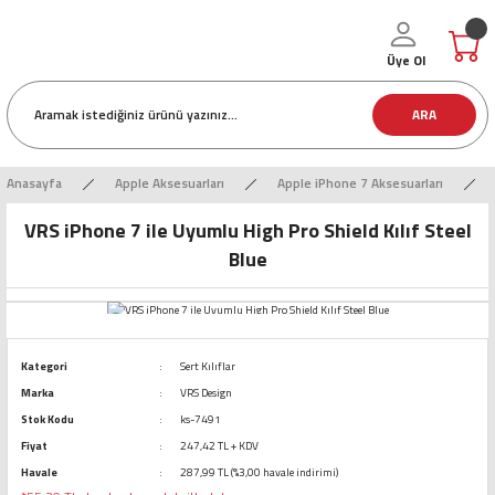
Üye Ol
ARA
Anasayfa
Apple Aksesuarları
Apple iPhone 7 Aksesuarları
VRS iPhone 7 ile Uyumlu High Pro Shield Kılıf Steel
Blue
Kategori
Sert Kılıflar
Marka
VRS Design
Stok Kodu
ks-7491
Fiyat
247,42 TL + KDV
Havale
287,99 TL (%3,00 havale indirimi)