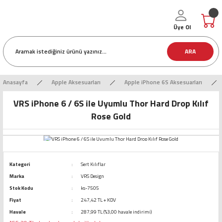
Üye Ol
ARA
Anasayfa
Apple Aksesuarları
Apple iPhone 6S Aksesuarları
VRS iPhone 6 / 6S ile Uyumlu Thor Hard Drop Kılıf
Rose Gold
Kategori
Sert Kılıflar
Marka
VRS Design
Stok Kodu
ks-7505
Fiyat
247,42 TL + KDV
Havale
287,99 TL (%3,00 havale indirimi)