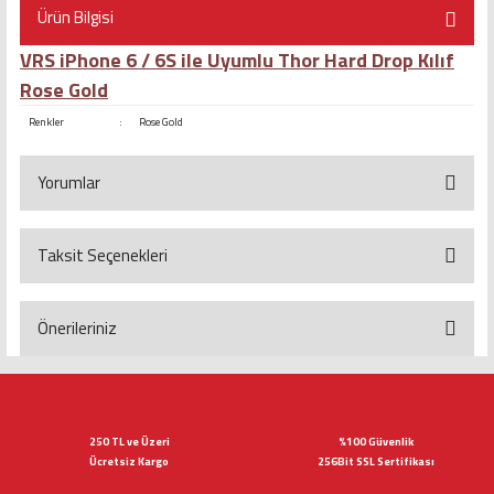
Ürün Bilgisi
VRS iPhone 6 / 6S ile Uyumlu Thor Hard Drop Kılıf
Rose Gold
Renkler
:
Rose Gold
Yorumlar
Taksit Seçenekleri
Bu ürüne ilk yorumu siz yapın!
Yorum Yaz
Önerileriniz
Bu ürünün fiyat bilgisi, resim, ürün açıklamalarında ve diğer konularda
yetersiz gördüğünüz noktaları öneri formunu kullanarak tarafımıza
iletebilirsiniz.
Görüş ve önerileriniz için teşekkür ederiz.
250 TL ve Üzeri
%100 Güvenlik
Ücretsiz Kargo
256Bit SSL Sertifikası
Ürün resmi kalitesiz, bozuk veya görüntülenemiyor.