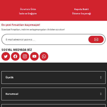
Ürün açıklamasında eksik bilgiler bulunuyor.
Ücretsiz Ürün
Kapıda Nakit
Ürün bilgilerinde hatalar bulunuyor.
İade ve Değişim
Ödeme Seçeneği
Ürün fiyatı diğer sitelerden daha pahalı.
Bu ürüne benzer farklı alternatifler olmalı.
En yeni fırsatları kaçırmayın!
Size özel fırsatları, indirim ve kapmanyaları ilk bilen siz olun!
SOSYAL MEDYADA BİZ
Gönder
Üyelik
Kurumsal