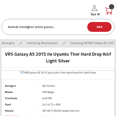
Üye Ol
ARA
Anasayfa
Samsung Aksesuarları
Samsung A500F Galaxy A5 2015 
VRS Galaxy A5 2015 ile Uyumlu Thor Hard Drop Kılıf
Light Silver
Kategori
Sert Kılıflar
Marka
VRS Design
Stok Kodu
ks-8768
Fiyat
247,42 TL + KDV
Havale
287,99 TL (%3,00 havale indirimi)