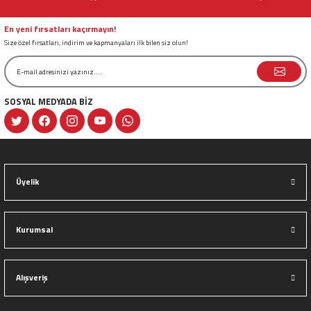
Ürün fiyatı diğer sitelerden daha pahalı.
Bu ürüne benzer farklı alternatifler olmalı.
En yeni fırsatları kaçırmayın!
Size özel fırsatları, indirim ve kapmanyaları ilk bilen siz olun!
SOSYAL MEDYADA BİZ
Gönder
Üyelik
Kurumsal
Alışveriş