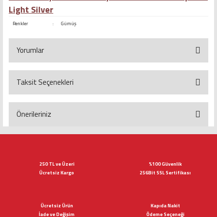
Light Silver
Renkler
:
Gümüş
Yorumlar
Taksit Seçenekleri
Bu ürüne ilk yorumu siz yapın!
Yorum Yaz
Önerileriniz
Bu ürünün fiyat bilgisi, resim, ürün açıklamalarında ve diğer konularda
yetersiz gördüğünüz noktaları öneri formunu kullanarak tarafımıza
iletebilirsiniz.
Görüş ve önerileriniz için teşekkür ederiz.
250 TL ve Üzeri
%100 Güvenlik
Ücretsiz Kargo
256Bit SSL Sertifikası
Ürün resmi kalitesiz, bozuk veya görüntülenemiyor.
Ürün açıklamasında eksik bilgiler bulunuyor.
Ücretsiz Ürün
Kapıda Nakit
Ürün bilgilerinde hatalar bulunuyor.
İade ve Değişim
Ödeme Seçeneği