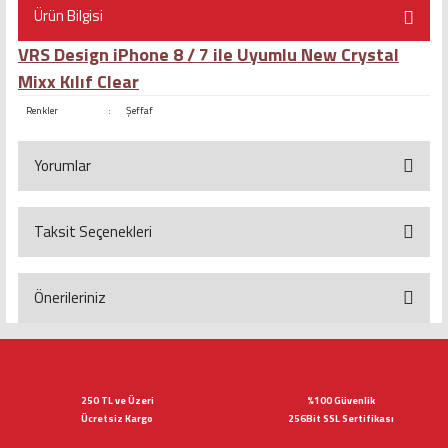
Ürün Bilgisi
VRS Design iPhone 8 / 7 ile Uyumlu New Crystal
Mixx Kılıf Clear
Renkler
:
Şeffaf
Yorumlar
Taksit Seçenekleri
Bu ürüne ilk yorumu siz yapın!
Yorum Yaz
Önerileriniz
Bu ürünün fiyat bilgisi, resim, ürün açıklamalarında ve diğer konularda
yetersiz gördüğünüz noktaları öneri formunu kullanarak tarafımıza
iletebilirsiniz.
Görüş ve önerileriniz için teşekkür ederiz.
250 TL ve Üzeri
%100 Güvenlik
Ücretsiz Kargo
256Bit SSL Sertifikası
Ürün resmi kalitesiz, bozuk veya görüntülenemiyor.