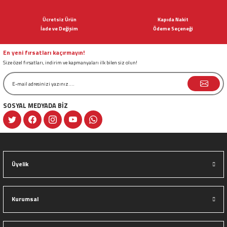
Ürün açıklamasında eksik bilgiler bulunuyor.
Ücretsiz Ürün
Kapıda Nakit
Ürün bilgilerinde hatalar bulunuyor.
İade ve Değişim
Ödeme Seçeneği
Ürün fiyatı diğer sitelerden daha pahalı.
Bu ürüne benzer farklı alternatifler olmalı.
En yeni fırsatları kaçırmayın!
Size özel fırsatları, indirim ve kapmanyaları ilk bilen siz olun!
SOSYAL MEDYADA BİZ
Gönder
Üyelik
Kurumsal