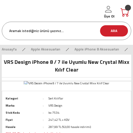
Üye Ol
ARA
Anasayfa
Apple Aksesuarları
Apple iPhone 8 Aksesuarları
VRS Design iPhone 8 / 7 ile Uyumlu New Crystal Mixx
Kılıf Clear
Kategori
Sert Kılıflar
Marka
VRS Design
Stok Kodu
ks-7534
Fiyat
247,42 TL + KDV
Havale
287,99 TL (%3,00 havale indirimi)