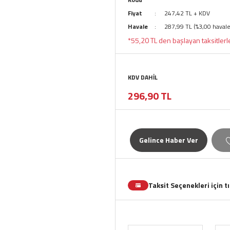
Fiyat
247,42 TL + KDV
Havale
287,99 TL (%3,00 havale
*55,20 TL den başlayan taksitlerl
KDV DAHİL
296,90 TL
Gelince Haber Ver
Taksit Seçenekleri için t