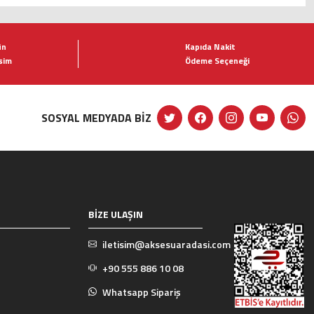
ün
Kapıda Nakit
şim
Ödeme Seçeneği
SOSYAL MEDYADA BİZ
BİZE ULAŞIN
iletisim@aksesuaradasi.com
+90 555 886 10 08
Whatsapp Sipariş