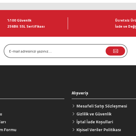
tersiz gördüğünüz noktaları öneri formunu kullanarak tarafımıza iletebilirsiniz.
Bu ürüne ilk yorumu siz yapın!
%100 Güvenlik
Ücretsiz Ür
256Bit SSL Sertifikası
İade ve Deği
Yorum Yaz
Alışveriş
Gönder
Mesafeli Satış Sözleşmesi
mu
Gizlilik ve Güvenlik
arı
İptal İade Koşullari
rim Formu
Kişisel Veriler Politikası