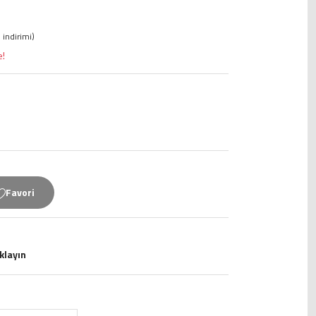
 indirimi)
e!
ıklayın