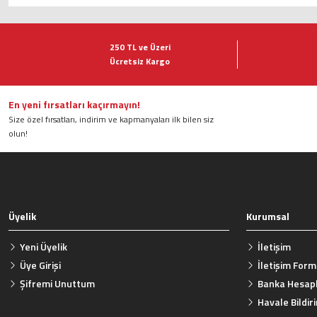
Bu ürünün fiyat bilgisi, resim, ürün açıklamalarında ve diğer konularda ye
Görüş ve önerileriniz için teşekkür ederiz.
250 TL ve Üzeri
Ücretsiz Kargo
Ürün resmi kalitesiz, bozuk veya görüntülenemiyor.
Ürün açıklamasında eksik bilgiler bulunuyor.
Ürün bilgilerinde hatalar bulunuyor.
En yeni fırsatları kaçırmayın!
Size özel fırsatları, indirim ve kapmanyaları ilk bilen siz
Ürün fiyatı diğer sitelerden daha pahalı.
olun!
Bu ürüne benzer farklı alternatifler olmalı.
Üyelik
Kurumsal
Yeni Üyelik
İletişim
Üye Girişi
İletişim For
Şifremi Unuttum
Banka Hesapl
Havale Bildi