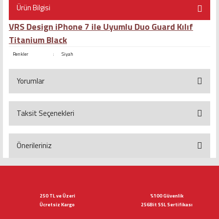
Ürün Bilgisi
VRS Design iPhone 7 ile Uyumlu Duo Guard Kılıf
Titanium Black
Renkler
:
Siyah
Yorumlar
Taksit Seçenekleri
Bu ürüne ilk yorumu siz yapın!
Yorum Yaz
Önerileriniz
Bu ürünün fiyat bilgisi, resim, ürün açıklamalarında ve diğer konularda
yetersiz gördüğünüz noktaları öneri formunu kullanarak tarafımıza
iletebilirsiniz.
Görüş ve önerileriniz için teşekkür ederiz.
250 TL ve Üzeri
%100 Güvenlik
Ücretsiz Kargo
256Bit SSL Sertifikası
Ürün resmi kalitesiz, bozuk veya görüntülenemiyor.