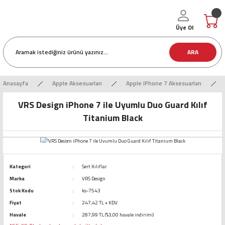
Üye Ol
ARA
Anasayfa
Apple Aksesuarları
Apple iPhone 7 Aksesuarları
VRS Design iPhone 7 ile Uyumlu Duo Guard Kılıf
Titanium Black
Kategori
Sert Kılıflar
Marka
VRS Design
Stok Kodu
ks-7543
Fiyat
247,42 TL + KDV
Havale
287,99 TL (%3,00 havale indirimi)