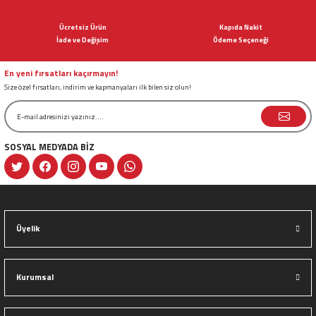
Ürün açıklamasında eksik bilgiler bulunuyor.
Ücretsiz Ürün
Kapıda Nakit
Ürün bilgilerinde hatalar bulunuyor.
İade ve Değişim
Ödeme Seçeneği
Ürün fiyatı diğer sitelerden daha pahalı.
Bu ürüne benzer farklı alternatifler olmalı.
En yeni fırsatları kaçırmayın!
Size özel fırsatları, indirim ve kapmanyaları ilk bilen siz olun!
SOSYAL MEDYADA BİZ
Gönder
Üyelik
Kurumsal