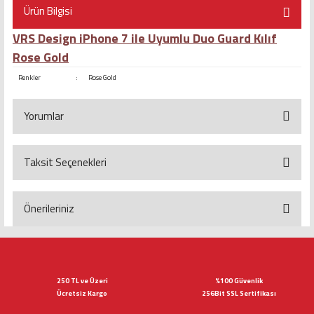
Ürün Bilgisi
VRS Design iPhone 7 ile Uyumlu Duo Guard Kılıf
Rose Gold
Renkler
:
Rose Gold
Yorumlar
Taksit Seçenekleri
Bu ürüne ilk yorumu siz yapın!
Yorum Yaz
Önerileriniz
Bu ürünün fiyat bilgisi, resim, ürün açıklamalarında ve diğer konularda
yetersiz gördüğünüz noktaları öneri formunu kullanarak tarafımıza
iletebilirsiniz.
Görüş ve önerileriniz için teşekkür ederiz.
250 TL ve Üzeri
%100 Güvenlik
Ücretsiz Kargo
256Bit SSL Sertifikası
Ürün resmi kalitesiz, bozuk veya görüntülenemiyor.