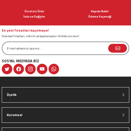
Ürün açıklamasında eksik bilgiler bulunuyor.
Ücretsiz Ürün
Kapıda Nakit
Ürün bilgilerinde hatalar bulunuyor.
İade ve Değişim
Ödeme Seçeneği
Ürün fiyatı diğer sitelerden daha pahalı.
Bu ürüne benzer farklı alternatifler olmalı.
En yeni fırsatları kaçırmayın!
Size özel fırsatları, indirim ve kapmanyaları ilk bilen siz olun!
SOSYAL MEDYADA BİZ
Gönder
Üyelik
Kurumsal