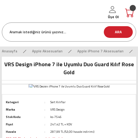
Üye Ol
ARA
Anasayfa
Apple Aksesuarları
Apple iPhone 7 Aksesuarları
VRS Design iPhone 7 ile Uyumlu Duo Guard Kılıf Rose
Gold
Kategori
Sert Kılıflar
Marka
VRS Design
Stok Kodu
ks-7546
Fiyat
247,42 TL + KDV
Havale
287,99 TL (%3,00 havale indirimi)