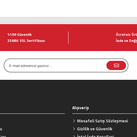
tersiz gördüğünüz noktaları öneri formunu kullanarak tarafımıza iletebilirsiniz.
Bu ürüne ilk yorumu siz yapın!
%100 Güvenlik
Ücretsiz Ür
256Bit SSL Sertifikası
İade ve Deği
Yorum Yaz
Alışveriş
Gönder
Mesafeli Satış Sözleşmesi
mu
Gizlilik ve Güvenlik
arı
İptal İade Koşullari