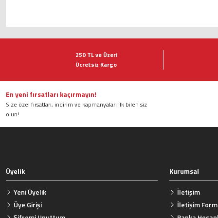
Bu ürünün fiyat bilgisi, resim, ürün açıklamalarında ve diğer konularda ye
Görüş ve önerileriniz için teşekkür ederiz.
250 TL ve Üzeri
Ücretsiz Kargo
Ürün resmi kalitesiz, bozuk veya görüntülenemiyor.
Ürün açıklamasında eksik bilgiler bulunuyor.
Ürün bilgilerinde hatalar bulunuyor.
En yeni fırsatları kaçırmayın!
Size özel fırsatları, indirim ve kapmanyaları ilk bilen siz
Ürün fiyatı diğer sitelerden daha pahalı.
olun!
Bu ürüne benzer farklı alternatifler olmalı.
Üyelik
Kurumsal
Yeni Üyelik
İletişim
Üye Girişi
İletişim For
Şifremi Unuttum
Banka Hesapl