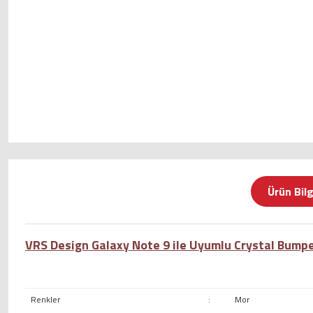
Ürün Bilg
VRS Design Galaxy Note 9 ile Uyumlu Crystal Bumper
Renkler
:
Mor