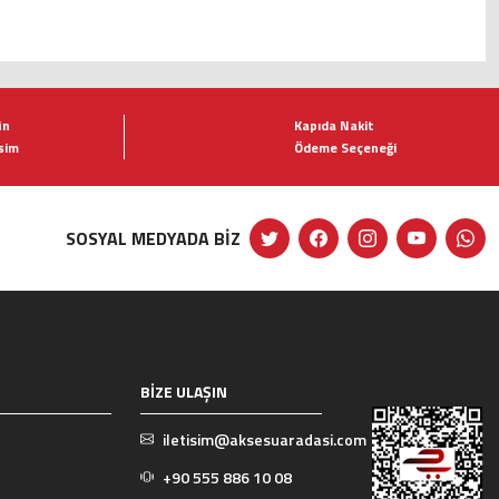
ün
Kapıda Nakit
şim
Ödeme Seçeneği
SOSYAL MEDYADA BİZ
BİZE ULAŞIN
iletisim@aksesuaradasi.com
+90 555 886 10 08