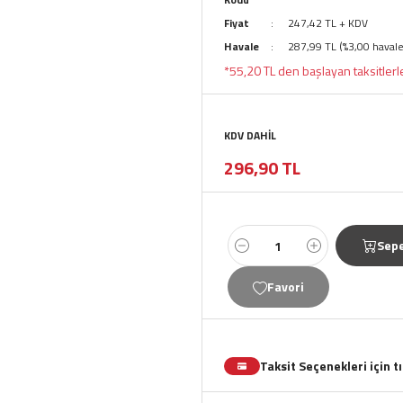
Fiyat
247,42 TL + KDV
Havale
287,99 TL (%3,00 havale
*55,20 TL den başlayan taksitlerl
KDV DAHİL
296,90 TL
Sepe
Taksit Seçenekleri için t