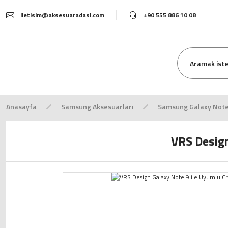
iletisim@aksesuaradasi.com
+90 555 886 10 08
Anasayfa
Samsung Aksesuarları
Samsung Galaxy Note 
VRS Design