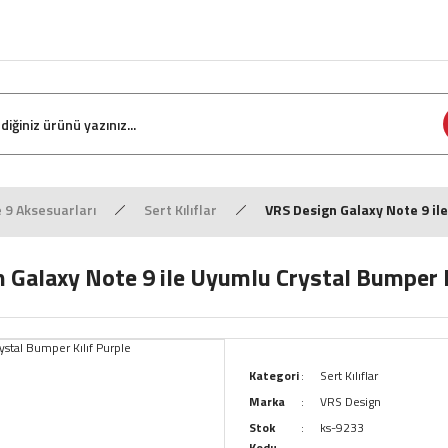
9 Aksesuarları
Sert Kılıflar
VRS Design Galaxy Note 9 ile
 Galaxy Note 9 ile Uyumlu Crystal Bumper K
Kategori
Sert Kılıflar
Marka
VRS Design
Stok
ks-9233
Kodu