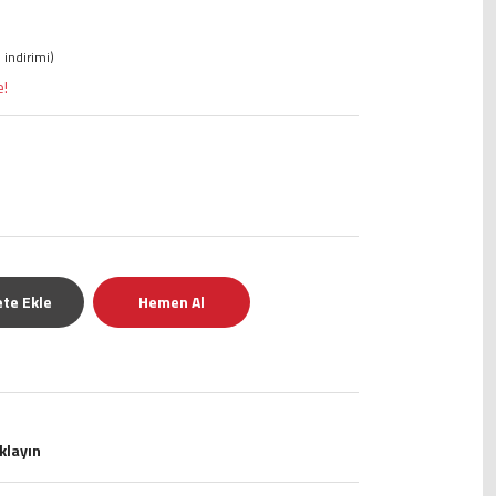
 indirimi)
e!
te Ekle
Hemen Al
ıklayın