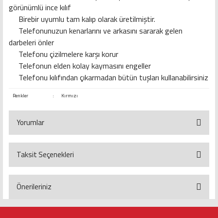
görünümlü ince kılıf
Birebir uyumlu tam kalıp olarak üretilmiştir.
Telefonunuzun kenarlarını ve arkasını sararak gelen
darbeleri önler
Telefonu çizilmelere karşı korur
Telefonun elden kolay kaymasını engeller
Telefonu kılıfından çıkarmadan bütün tuşları kullanabilirsiniz
Renkler
:
Kırmızı
Yorumlar
Taksit Seçenekleri
Bu ürüne ilk yorumu siz yapın!
Yorum Yaz
Önerileriniz
Bu ürünün fiyat bilgisi, resim, ürün açıklamalarında ve diğer konularda
yetersiz gördüğünüz noktaları öneri formunu kullanarak tarafımıza