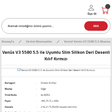
Üye Ol
ARA
Anasayfa
Vestel Aksesuarları
Vestel Venüs V3 5580 5.5 Aksesuar
Venüs V3 5580 5.5 ile Uyumlu Slim Silikon Deri Desenli
Kılıf Kırmızı
Kategori
Silikon Kılıflar
Marka
Diğer
Stok Kodu
ks-9094
Fiyat
185,75 TL + KDV
Havale
216,21 TL (%3,00 havale indirimi)