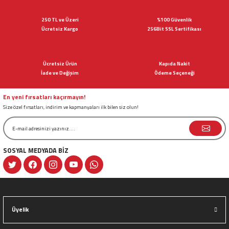
iletebilirsiniz.
Görüş ve önerileriniz için teşekkür ederiz.
250 TL ve Üzeri
%100 Güvenlik
Ücretsiz Kargo
256Bit SSL Sertifikası
Ürün resmi kalitesiz, bozuk veya görüntülenemiyor.
Ürün açıklamasında eksik bilgiler bulunuyor.
Ücretsiz Ürün
Kapıda Nakit
Ürün bilgilerinde hatalar bulunuyor.
İade ve Değişim
Ödeme Seçeneği
Ürün fiyatı diğer sitelerden daha pahalı.
Bu ürüne benzer farklı alternatifler olmalı.
En yeni fırsatları kaçırmayın!
Size özel fırsatları, indirim ve kapmanyaları ilk bilen siz olun!
SOSYAL MEDYADA BİZ
Gönder
Üyelik