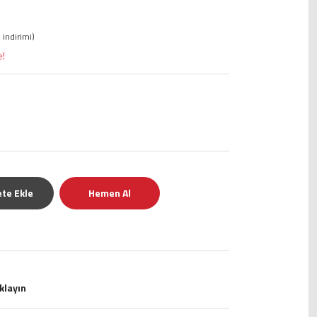
 indirimi)
e!
te Ekle
Hemen Al
ıklayın