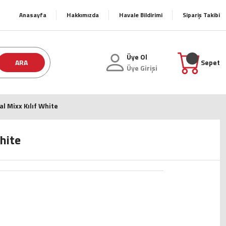
Anasayfa
Hakkımızda
Havale Bildirimi
Sipariş Takibi
Üye Ol
ARA
Sepet
Üye Girişi
al Mixx Kılıf White
hite