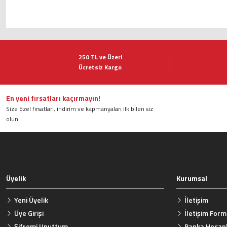
Bu ürünün fiyat bilgisi, resim, ürün açıklamalarında ve diğer konularda ye
Görüş ve önerileriniz için teşekkür ederiz.
250 TL ve Üzeri
Ücretsiz Kargo
Ürün resmi kalitesiz, bozuk veya görüntülenemiyor.
Ürün açıklamasında eksik bilgiler bulunuyor.
Ürün bilgilerinde hatalar bulunuyor.
En yeni fırsatları kaçırmayın!
Size özel fırsatları, indirim ve kapmanyaları ilk bilen siz
Ürün fiyatı diğer sitelerden daha pahalı.
olun!
Bu ürüne benzer farklı alternatifler olmalı.
Üyelik
Kurumsal
Yeni Üyelik
İletişim
Üye Girişi
İletişim For
Şifremi Unuttum
Banka Hesapl