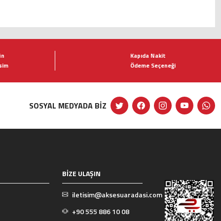
ün
Kapıda Nakit
şim
Ödeme Seçeneği
SOSYAL MEDYADA BİZ
BİZE ULAŞIN
iletisim@aksesuaradasi.com
+90 555 886 10 08