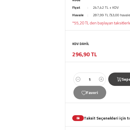
Fiyat
247,42 TL + KDV
Havale
287,99 TL (%3,00 havale
*55,20 TL den başlayan taksitlerl
KDV DAHİL
296,90 TL
Sepe
Taksit Seçenekleri için t