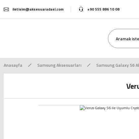
iletisim@aksesuaradasi.com
+90 555 886 10 08
Anasayfa
Samsung Aksesuarları
Samsung Galaxy S6 Ak
Ver