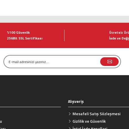
tersiz gördüğünüz noktaları öneri formunu kullanarak tarafımıza iletebilirsiniz.
Bu ürüne ilk yorumu siz yapın!
%100 Güvenlik
Ücretsiz Ür
256Bit SSL Sertifikası
İade ve Deği
Yorum Yaz
Alışveriş
Gönder
Mesafeli Satış Sözleşmesi
mu
Gizlilik ve Güvenlik
arı
İptal İade Koşullari