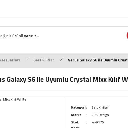
sesuarları
Sert Kılıflar
Verus Galaxy S6 ile Uyumlu Cryst
us Galaxy S6 ile Uyumlu Crystal Mixx Kılıf W
Kategori
Sert Kılıflar
Marka
VRS Design
Stok
ks-9175
Kodu