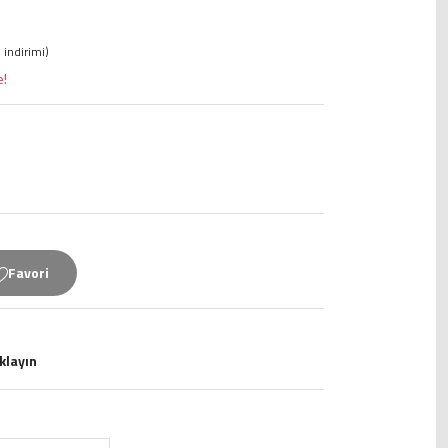
 indirimi)
e!
ıklayın