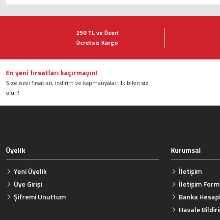
Bu ürünün fiyat bilgisi, resim, ürün açıklamalarında ve diğer konularda ye
Görüş ve önerileriniz için teşekkür ederiz.
250 TL ve Üzeri
Ücretsiz Kargo
Ürün resmi kalitesiz, bozuk veya görüntülenemiyor.
Ürün açıklamasında eksik bilgiler bulunuyor.
Ürün bilgilerinde hatalar bulunuyor.
En yeni fırsatları kaçırmayın!
Size özel fırsatları, indirim ve kapmanyaları ilk bilen siz
Ürün fiyatı diğer sitelerden daha pahalı.
olun!
Bu ürüne benzer farklı alternatifler olmalı.
Üyelik
Kurumsal
Yeni Üyelik
İletişim
Üye Girişi
İletişim For
Şifremi Unuttum
Banka Hesapl
Havale Bildi