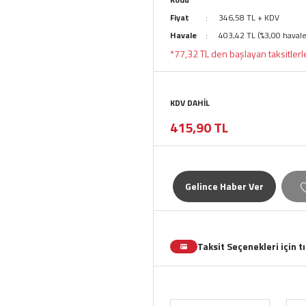
Fiyat
346,58 TL + KDV
Havale
403,42 TL (%3,00 havale
*77,32 TL den başlayan taksitlerl
KDV DAHİL
415,90 TL
Gelince Haber Ver
Taksit Seçenekleri için t