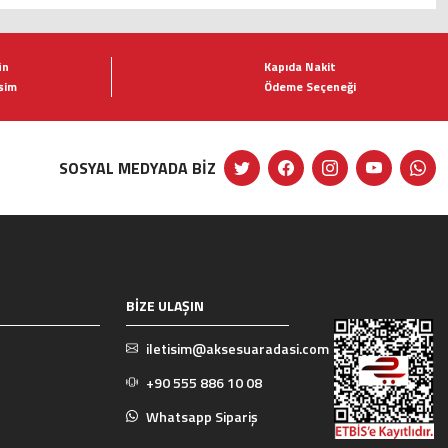
ün
Kapıda Nakit
şim
Ödeme Seçeneği
SOSYAL MEDYADA BİZ
BİZE ULAŞIN
iletisim@aksesuaradasi.com
+90 555 886 10 08
Whatsapp Sipariş