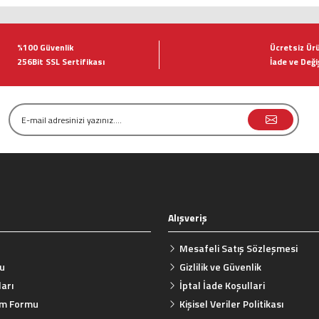
tersiz gördüğünüz noktaları öneri formunu kullanarak tarafımıza iletebilirsiniz.
Bu ürüne ilk yorumu siz yapın!
%100 Güvenlik
Ücretsiz Ür
256Bit SSL Sertifikası
İade ve Deği
Yorum Yaz
Alışveriş
Gönder
Mesafeli Satış Sözleşmesi
mu
Gizlilik ve Güvenlik
arı
İptal İade Koşullari
rim Formu
Kişisel Veriler Politikası