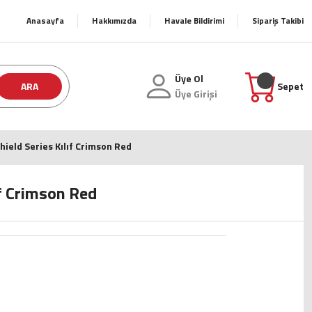
Anasayfa
Hakkımızda
Havale Bildirimi
Sipariş Takibi
Üye Ol
ARA
Sepet
Üye Girişi
hield Series Kılıf Crimson Red
ıf Crimson Red