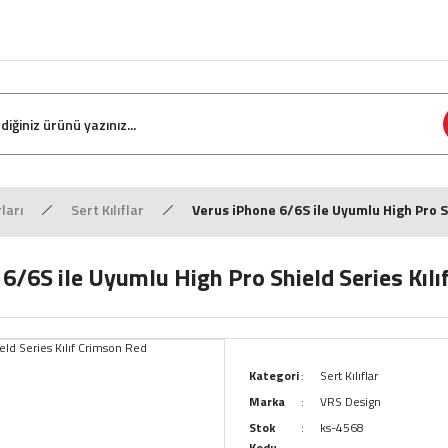
ları
Sert Kılıflar
Verus iPhone 6/6S ile Uyumlu High Pro S
6/6S ile Uyumlu High Pro Shield Series Kıl
Kategori
Sert Kılıflar
Marka
VRS Design
Stok
ks-4568
Kodu