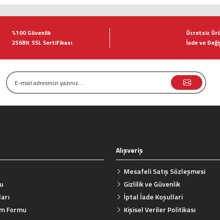
tersiz gördüğünüz noktaları öneri formunu kullanarak tarafımıza iletebilirsiniz.
Bu ürüne ilk yorumu siz yapın!
%100 Güvenlik
Ücretsiz Ür
256Bit SSL Sertifikası
İade ve Deği
Yorum Yaz
Alışveriş
Gönder
Mesafeli Satış Sözleşmesi
mu
Gizlilik ve Güvenlik
arı
İptal İade Koşullari
rim Formu
Kişisel Veriler Politikası