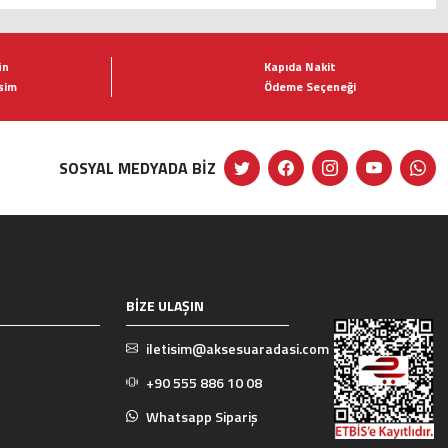
ün
Kapıda Nakit
şim
Ödeme Seçeneği
SOSYAL MEDYADA BİZ
BİZE ULAŞIN
iletisim@aksesuaradasi.com
+90 555 886 10 08
Whatsapp Sipariş