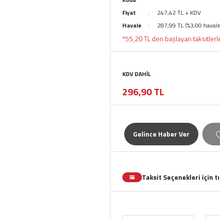
Fiyat
247,42 TL + KDV
Havale
287,99 TL (%3,00 havale
*55,20 TL den başlayan taksitlerl
KDV DAHİL
296,90 TL
Gelince Haber Ver
Taksit Seçenekleri için t