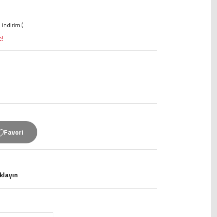
 indirimi)
e!
ıklayın