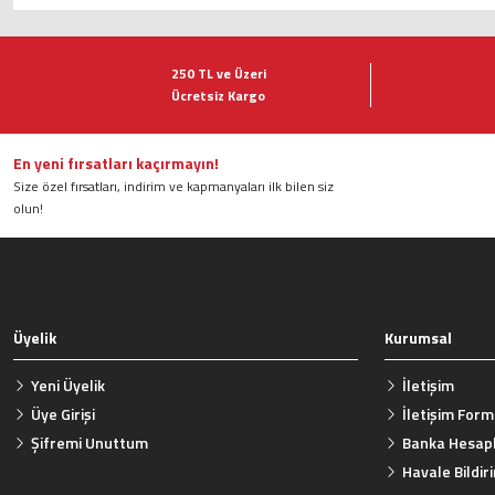
Bu ürünün fiyat bilgisi, resim, ürün açıklamalarında ve diğer konularda ye
Görüş ve önerileriniz için teşekkür ederiz.
250 TL ve Üzeri
Ücretsiz Kargo
Ürün resmi kalitesiz, bozuk veya görüntülenemiyor.
Ürün açıklamasında eksik bilgiler bulunuyor.
Ürün bilgilerinde hatalar bulunuyor.
En yeni fırsatları kaçırmayın!
Size özel fırsatları, indirim ve kapmanyaları ilk bilen siz
Ürün fiyatı diğer sitelerden daha pahalı.
olun!
Bu ürüne benzer farklı alternatifler olmalı.
Üyelik
Kurumsal
Yeni Üyelik
İletişim
Üye Girişi
İletişim For
Şifremi Unuttum
Banka Hesapl
Havale Bildi