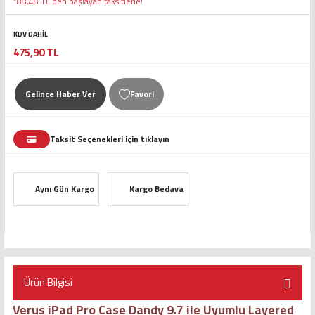
*88,48 TL den başlayan taksitlerle!
KDV DAHİL
475,90 TL
Gelince Haber Ver
Taksit Seçenekleri için tıklayın
Aynı Gün Kargo
Kargo Bedava
Ürün Bilgisi
Verus iPad Pro Case Dandy 9.7 ile Uyumlu Layered