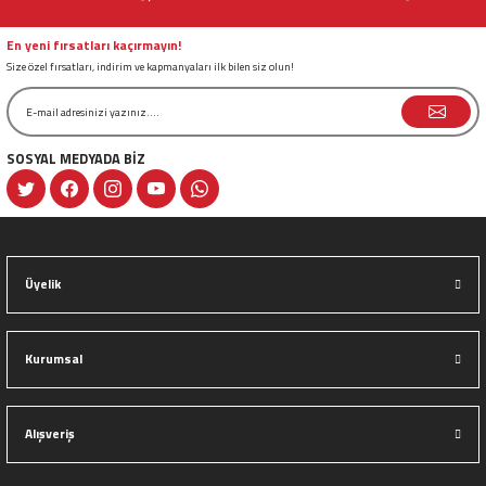
Ürün fiyatı diğer sitelerden daha pahalı.
Bu ürüne benzer farklı alternatifler olmalı.
En yeni fırsatları kaçırmayın!
Size özel fırsatları, indirim ve kapmanyaları ilk bilen siz olun!
SOSYAL MEDYADA BİZ
Gönder
Üyelik
Kurumsal
Alışveriş