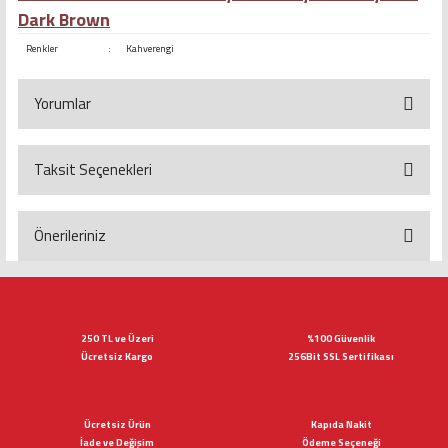
Dark Brown
Renkler
:
Kahverengi
Yorumlar
Taksit Seçenekleri
Bu ürüne ilk yorumu siz yapın!
Yorum Yaz
Önerileriniz
Bu ürünün fiyat bilgisi, resim, ürün açıklamalarında ve diğer konularda
yetersiz gördüğünüz noktaları öneri formunu kullanarak tarafımıza
iletebilirsiniz.
Görüş ve önerileriniz için teşekkür ederiz.
250 TL ve Üzeri
%100 Güvenlik
Ücretsiz Kargo
256Bit SSL Sertifikası
Ürün resmi kalitesiz, bozuk veya görüntülenemiyor.
Ürün açıklamasında eksik bilgiler bulunuyor.
Ücretsiz Ürün
Kapıda Nakit
Ürün bilgilerinde hatalar bulunuyor.
İade ve Değişim
Ödeme Seçeneği