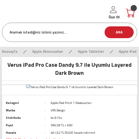
Üye Ol
ARA
Anasayfa
Apple Aksesuarları
Apple Tabletler
Apple iPad P
Verus iPad Pro Case Dandy 9.7 ile Uyumlu Layered
Dark Brown
Kategori
Apple iPad Pro 9.7 Aksesuarları
Marka
VRS Design
Stok Kodu
ks-9154
Fiyat
396,58 TL + KDV
Havale
461,62 TL (%3,00 havale indirimi)