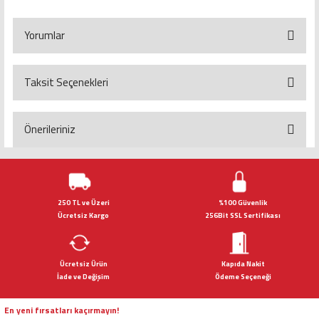
Yorumlar
Taksit Seçenekleri
Bu ürüne ilk yorumu siz yapın!
Yorum Yaz
Önerileriniz
Bu ürünün fiyat bilgisi, resim, ürün açıklamalarında ve diğer konularda
yetersiz gördüğünüz noktaları öneri formunu kullanarak tarafımıza
iletebilirsiniz.
Görüş ve önerileriniz için teşekkür ederiz.
250 TL ve Üzeri
%100 Güvenlik
Ücretsiz Kargo
256Bit SSL Sertifikası
Ürün resmi kalitesiz, bozuk veya görüntülenemiyor.
Ürün açıklamasında eksik bilgiler bulunuyor.
Ücretsiz Ürün
Kapıda Nakit
Ürün bilgilerinde hatalar bulunuyor.
İade ve Değişim
Ödeme Seçeneği
Ürün fiyatı diğer sitelerden daha pahalı.
Bu ürüne benzer farklı alternatifler olmalı.
En yeni fırsatları kaçırmayın!