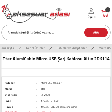
Üye Ol
ARA
Anasayfa
Genel Ürünler
Kablolar ve Adaptörler
Micro USB
Ttec AlumiCable Micro USB Şarj Kablosu Altın 2DK11A
Kategori
Micro USB Kablolar
Marka
Ttec
Stok Kodu
ks-2980
Fiyat
170,75 TL + KDV
Havale
198,75 TL (%3,00 havale indirimi)