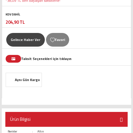
*38,09 TL den başlayan taksitlerle!
KDV DAHİL
204,90 TL
Gelince Haber Ver
Taksit Seçenekleri için tıklayın
Aynı Gün Kargo
Ürün Bilgisi
Renkler
:
Altın