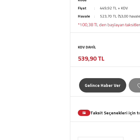
Fiyat
449,92 TL + KDV
Havale
523,70 TL (%3,00 havale
*100,38 TL den başlayan taksitler
KDV DAHİL
539,90 TL
Gelince Haber Ver
Taksit Seçenekleri için t