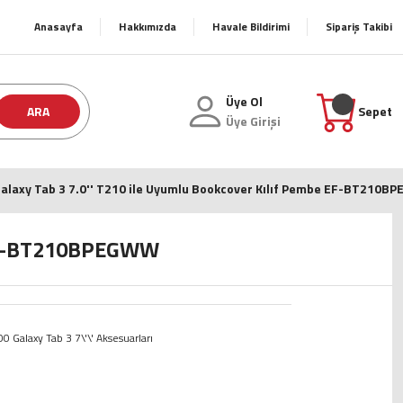
Anasayfa
Hakkımızda
Havale Bildirimi
Sipariş Takibi
Üye Ol
ARA
Sepet
Üye Girişi
alaxy Tab 3 7.0'' T210 ile Uyumlu Bookcover Kılıf Pembe EF-BT210
e EF-BT210BPEGWW
Galaxy Tab 3 7\'\' Aksesuarları