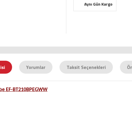
Aynı Gün Kargo
isi
Yorumlar
Taksit Seçenekleri
Ön
Pembe EF-BT210BPEGWW