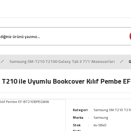
Samsung SM-T210 T2100 Galaxy Tab 3 7\'\' Aksesuarları
G
0'' T210 ile Uyumlu Bookcover Kılıf Pemb
Kategori
Samsung SM-T210 T2100 
Marka
Samsung
Stok
ks-5840
Kodu