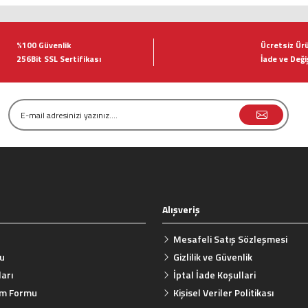
tersiz gördüğünüz noktaları öneri formunu kullanarak tarafımıza iletebilirsiniz.
Bu ürüne ilk yorumu siz yapın!
%100 Güvenlik
Ücretsiz Ür
256Bit SSL Sertifikası
İade ve Deği
Yorum Yaz
Alışveriş
Gönder
Mesafeli Satış Sözleşmesi
mu
Gizlilik ve Güvenlik
arı
İptal İade Koşullari
rim Formu
Kişisel Veriler Politikası