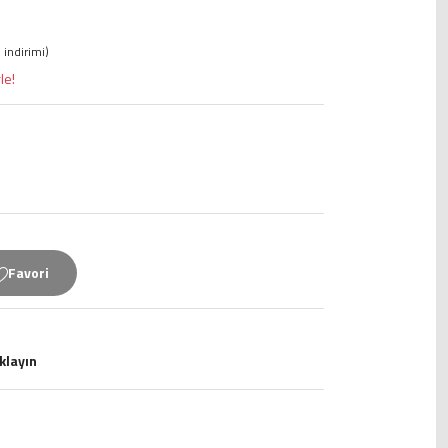
 indirimi)
le!
ıklayın