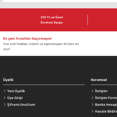
Bu ürünün fiyat bilgisi, resim, ürün açıklamalarında ve diğer konularda ye
Görüş ve önerileriniz için teşekkür ederiz.
250 TL ve Üzeri
Ücretsiz Kargo
Ürün resmi kalitesiz, bozuk veya görüntülenemiyor.
Ürün açıklamasında eksik bilgiler bulunuyor.
Ürün bilgilerinde hatalar bulunuyor.
En yeni fırsatları kaçırmayın!
Size özel fırsatları, indirim ve kapmanyaları ilk bilen siz
Ürün fiyatı diğer sitelerden daha pahalı.
olun!
Bu ürüne benzer farklı alternatifler olmalı.
Üyelik
Kurumsal
Yeni Üyelik
İletişim
Üye Girişi
İletişim For
Şifremi Unuttum
Banka Hesapl
Havale Bildi