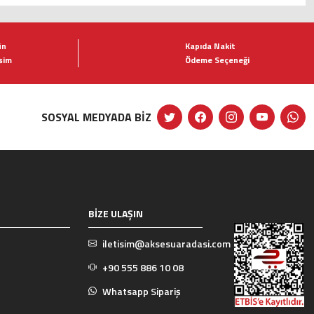
ün
Kapıda Nakit
şim
Ödeme Seçeneği
SOSYAL MEDYADA BİZ
BİZE ULAŞIN
iletisim@aksesuaradasi.com
+90 555 886 10 08
Whatsapp Sipariş