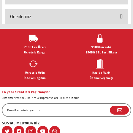
Yorum Yaz
Önerileriniz
Bu ürünün fiyat bilgisi, resim, ürün açıklamalarında ve diğer konularda
yetersiz gördüğünüz noktaları öneri formunu kullanarak tarafımıza
iletebilirsiniz.
Görüş ve önerileriniz için teşekkür ederiz.
250 TL ve Üzeri
%100 Güvenlik
Ücretsiz Kargo
256Bit SSL Sertifikası
Ürün resmi kalitesiz, bozuk veya görüntülenemiyor.
Ürün açıklamasında eksik bilgiler bulunuyor.
Ücretsiz Ürün
Kapıda Nakit
Ürün bilgilerinde hatalar bulunuyor.
İade ve Değişim
Ödeme Seçeneği
Ürün fiyatı diğer sitelerden daha pahalı.
Bu ürüne benzer farklı alternatifler olmalı.
En yeni fırsatları kaçırmayın!
Size özel fırsatları, indirim ve kapmanyaları ilk bilen siz olun!
SOSYAL MEDYADA BİZ
Gönder