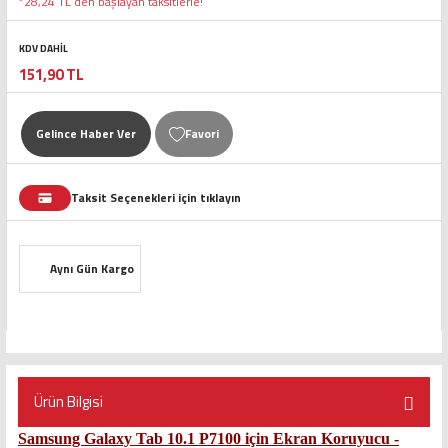
*28,24 TL den başlayan taksitlerle!
KDV DAHİL
151,90 TL
Gelince Haber Ver
Taksit Seçenekleri için tıklayın
Aynı Gün Kargo
Ürün Bilgisi
Samsung Galaxy Tab 10.1 P7100 için Ekran Koruyucu -