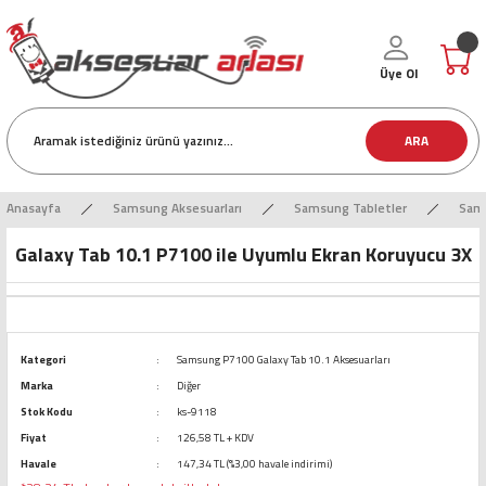
Üye Ol
ARA
Anasayfa
Samsung Aksesuarları
Samsung Tabletler
Sams
Galaxy Tab 10.1 P7100 ile Uyumlu Ekran Koruyucu 3X
Kategori
Samsung P7100 Galaxy Tab 10.1 Aksesuarları
Marka
Diğer
Stok Kodu
ks-9118
Fiyat
126,58 TL + KDV
Havale
147,34 TL (%3,00 havale indirimi)