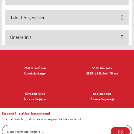
Taksit Seçenekleri
Bu ürüne ilk yorumu siz yapın!
Yorum Yaz
Önerileriniz
Bu ürünün fiyat bilgisi, resim, ürün açıklamalarında ve diğer konularda
yetersiz gördüğünüz noktaları öneri formunu kullanarak tarafımıza
iletebilirsiniz.
Görüş ve önerileriniz için teşekkür ederiz.
250 TL ve Üzeri
%100 Güvenlik
Ücretsiz Kargo
256Bit SSL Sertifikası
Ürün resmi kalitesiz, bozuk veya görüntülenemiyor.
Ürün açıklamasında eksik bilgiler bulunuyor.
Ücretsiz Ürün
Kapıda Nakit
Ürün bilgilerinde hatalar bulunuyor.
İade ve Değişim
Ödeme Seçeneği
Ürün fiyatı diğer sitelerden daha pahalı.
Bu ürüne benzer farklı alternatifler olmalı.
En yeni fırsatları kaçırmayın!
Size özel fırsatları, indirim ve kapmanyaları ilk bilen siz olun!