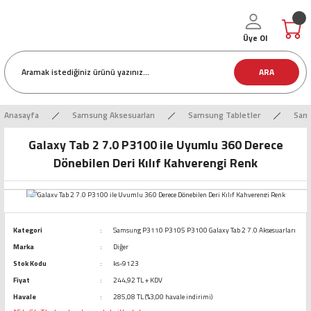
Üye Ol
ARA
Anasayfa
Samsung Aksesuarları
Samsung Tabletler
Sams
Galaxy Tab 2 7.0 P3100 ile Uyumlu 360 Derece
Dönebilen Deri Kılıf Kahverengi Renk
Kategori
Samsung P3110 P3105 P3100 Galaxy Tab 2 7.0 Aksesuarları
Marka
Diğer
Stok Kodu
ks-9123
Fiyat
244,92 TL + KDV
Havale
285,08 TL (%3,00 havale indirimi)