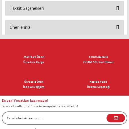
Taksit Seçenekleri
Bu ürüne ilk yorumu siz yapın!
Yorum Yaz
Önerileriniz
Bu ürünün fiyat bilgisi, resim, ürün açıklamalarında ve diğer konularda
yetersiz gördüğünüz noktaları öneri formunu kullanarak tarafımıza
iletebilirsiniz.
Görüş ve önerileriniz için teşekkür ederiz.
250 TL ve Üzeri
%100 Güvenlik
Ücretsiz Kargo
256Bit SSL Sertifikası
Ürün resmi kalitesiz, bozuk veya görüntülenemiyor.
Ürün açıklamasında eksik bilgiler bulunuyor.
Ücretsiz Ürün
Kapıda Nakit
Ürün bilgilerinde hatalar bulunuyor.
İade ve Değişim
Ödeme Seçeneği
Ürün fiyatı diğer sitelerden daha pahalı.
Bu ürüne benzer farklı alternatifler olmalı.
En yeni fırsatları kaçırmayın!
Size özel fırsatları, indirim ve kapmanyaları ilk bilen siz olun!