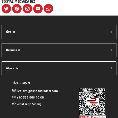
SOSYAL MEDYADA BİZ
Gönder
Üyelik
Kurumsal
Alışveriş
BİZE ULAŞIN
iletisim@aksesuaradasi.com
+90 555 886 10 08
Whatsapp Sipariş