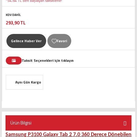
*54,64 TL den başlayan taksitlerle!
KDV DAHİL
293,90 TL
Gelince Haber Ver
Taksit Seçenekleri için tıklayın
Aynı Gün Kargo
Ürün Bilgisi
Samsung P3100 Galaxy Tab 2 7.0 360 Derece Dönebilen