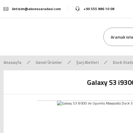
iletisim@aksesuaradasi.com
+90 555 886 10 08
Anasayfa
Genel Ürünler
Şarj Aletleri
Dock Stati
Galaxy S3 i93