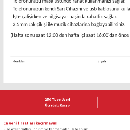
Telefonunuzu masa üstünde rahat kullanmanizi sağlar.
Telefonunuzun kendi Şarj Cihazıni ve usb kablosunu kulla
İşte çalişirken ve bilgisayar başinda rahatlik sağlar.
3.5mm Jak çikişi ile müzik cihazlarina bağlayabilirsiniz.
(Hafta sonu saat 12:00 den hafta içi saat 16:00'dan önce a
Renkler
:
Siyah
Bu ürünün fiyat bilgisi, resim, ürün açıklamalarında ve diğer konularda ye
Görüş ve önerileriniz için teşekkür ederiz.
250 TL ve Üzeri
Ücretsiz Kargo
Ürün resmi kalitesiz, bozuk veya görüntülenemiyor.
Ürün açıklamasında eksik bilgiler bulunuyor.
Ürün bilgilerinde hatalar bulunuyor.
En yeni fırsatları kaçırmayın!
Size özel fırsatları, indirim ve kapmanyaları ilk bilen siz
Ürün fiyatı diğer sitelerden daha pahalı.