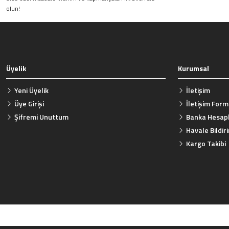
olun!
Bu ürüne benzer farklı alternatifler olmalı.
Üyelik
Kurumsal
Yeni Üyelik
İletişim
Üye Girişi
İletişim For
Şifremi Unuttum
Banka Hesapl
Havale Bildi
Kargo Takibi