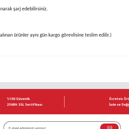
narak şarj edebilirsiniz.
lınan ürünler aynı gün kargo görevlisine teslim edilir.)
tersiz gördüğünüz noktaları öneri formunu kullanarak tarafımıza iletebilirsiniz.
Bu ürüne ilk yorumu siz yapın!
%100 Güvenlik
Ücretsiz Ür
256Bit SSL Sertifikası
İade ve Deği
Yorum Yaz