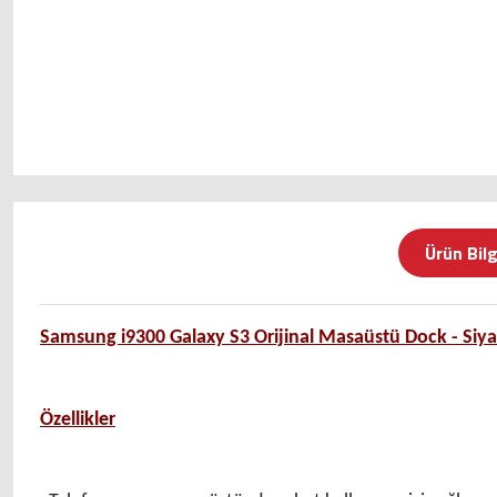
Ürün Bilg
Samsung i9300 Galaxy S3 Orijinal Masaüstü Dock - Si
Özellikler