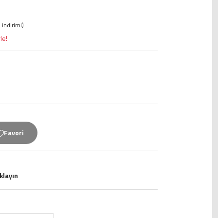
 indirimi)
le!
ıklayın