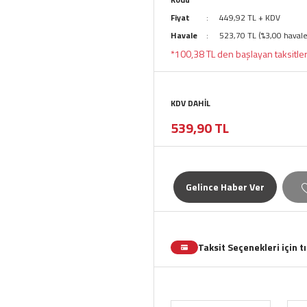
Fiyat
449,92 TL + KDV
Havale
523,70 TL (%3,00 havale
*100,38 TL den başlayan taksitler
KDV DAHİL
539,90 TL
Gelince Haber Ver
Taksit Seçenekleri için t