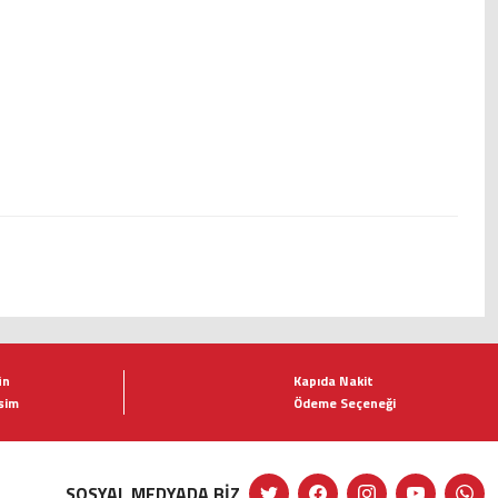
ün
Kapıda Nakit
şim
Ödeme Seçeneği
SOSYAL MEDYADA BİZ