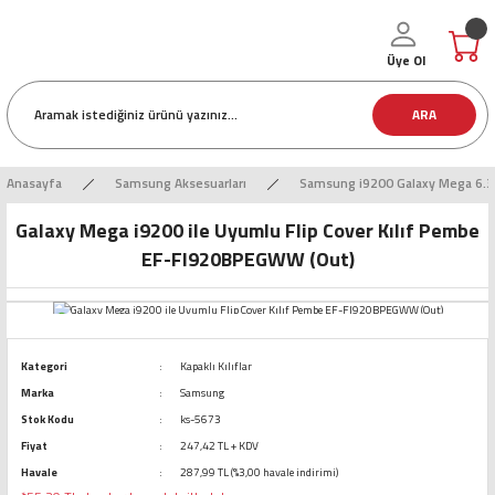
Üye Ol
ARA
Anasayfa
Samsung Aksesuarları
Samsung i9200 Galaxy Mega 6.3 
Galaxy Mega i9200 ile Uyumlu Flip Cover Kılıf Pembe
EF-FI920BPEGWW (Out)
Kategori
Kapaklı Kılıflar
Marka
Samsung
Stok Kodu
ks-5673
Fiyat
247,42 TL + KDV
Havale
287,99 TL (%3,00 havale indirimi)