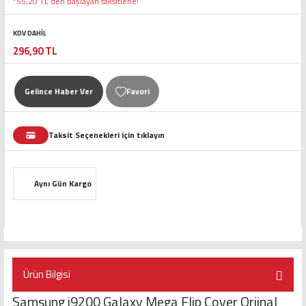
*55,20 TL den başlayan taksitlerle!
KDV DAHİL
296,90 TL
Gelince Haber Ver
Taksit Seçenekleri için tıklayın
Aynı Gün Kargo
Ürün Bilgisi
Samsung i9200 Galaxy Mega Flip Cover Orjinal