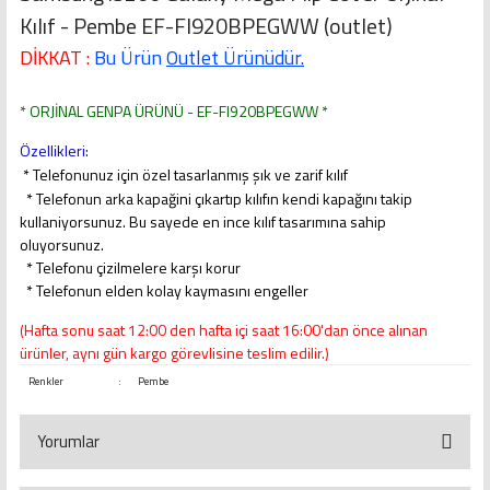
Kılıf - Pembe EF-FI920BPEGWW (outlet)
DİKKAT :
Bu Ürün
Outlet Ürünüdür.
* ORJİNAL GENPA ÜRÜNÜ - EF-FI920BPEGWW *
Özellikleri:
* Telefonunuz için özel tasarlanmış şık ve zarif kılıf
* Telefonun arka kapağini çıkartıp kılıfın kendi kapağını takip
kullaniyorsunuz. Bu sayede en ince kılıf tasarımına sahip
oluyorsunuz.
* Telefonu çizilmelere karşı korur
* Telefonun elden kolay kaymasını engeller
(Hafta sonu saat 12:00 den hafta içi saat 16:00'dan önce alınan
ürünler, aynı gün kargo görevlisine teslim edilir.)
Renkler
:
Pembe
Yorumlar