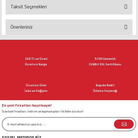
Taksit Seçenekleri
Bu ürüne ilk yorumu siz yapın!
Yorum Yaz
Önerileriniz
Bu ürünün fiyat bilgisi, resim, ürün açıklamalarında ve diğer konularda
yetersiz gördüğünüz noktaları öneri formunu kullanarak tarafımıza
iletebilirsiniz.
Görüş ve önerileriniz için teşekkür ederiz.
250 TL ve Üzeri
%100 Güvenlik
Ücretsiz Kargo
256Bit SSL Sertifikası
Ürün resmi kalitesiz, bozuk veya görüntülenemiyor.
Ürün açıklamasında eksik bilgiler bulunuyor.
Ücretsiz Ürün
Kapıda Nakit
Ürün bilgilerinde hatalar bulunuyor.
İade ve Değişim
Ödeme Seçeneği
Ürün fiyatı diğer sitelerden daha pahalı.
Bu ürüne benzer farklı alternatifler olmalı.
En yeni fırsatları kaçırmayın!
Size özel fırsatları, indirim ve kapmanyaları ilk bilen siz olun!
SOSYAL MEDYADA BİZ