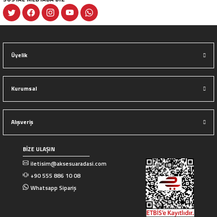
Gönder
Üyelik
Kurumsal
Alışveriş
BİZE ULAŞIN
iletisim@aksesuaradasi.com
+90 555 886 10 08
Whatsapp Sipariş