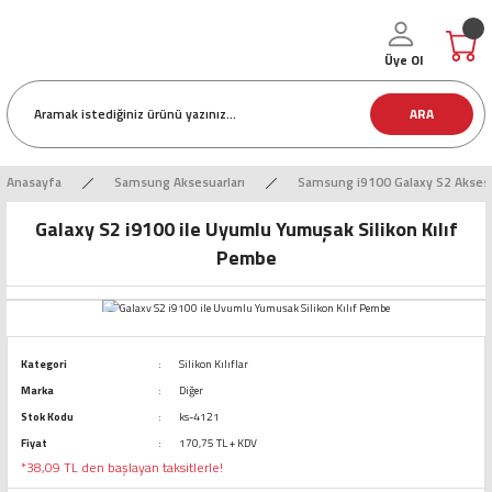
Üye Ol
ARA
Anasayfa
Samsung Aksesuarları
Samsung i9100 Galaxy S2 Aksesu
Galaxy S2 i9100 ile Uyumlu Yumuşak Silikon Kılıf
Pembe
Kategori
Silikon Kılıflar
Marka
Diğer
Stok Kodu
ks-4121
Fiyat
170,75 TL + KDV
*38,09 TL den başlayan taksitlerle!