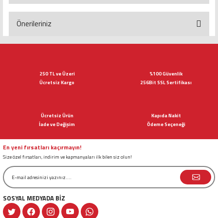
Yorum Yaz
Önerileriniz
Bu ürünün fiyat bilgisi, resim, ürün açıklamalarında ve diğer konularda
yetersiz gördüğünüz noktaları öneri formunu kullanarak tarafımıza
iletebilirsiniz.
Görüş ve önerileriniz için teşekkür ederiz.
250 TL ve Üzeri
%100 Güvenlik
Ücretsiz Kargo
256Bit SSL Sertifikası
Ürün resmi kalitesiz, bozuk veya görüntülenemiyor.
Ürün açıklamasında eksik bilgiler bulunuyor.
Ücretsiz Ürün
Kapıda Nakit
Ürün bilgilerinde hatalar bulunuyor.
İade ve Değişim
Ödeme Seçeneği
Ürün fiyatı diğer sitelerden daha pahalı.
Bu ürüne benzer farklı alternatifler olmalı.
En yeni fırsatları kaçırmayın!
Size özel fırsatları, indirim ve kapmanyaları ilk bilen siz olun!
SOSYAL MEDYADA BİZ
Gönder