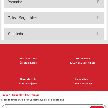
Yorumlar
Taksit Seçenekleri
Bu ürüne ilk yorumu siz yapın!
Yorum Yaz
Önerileriniz
Bu ürünün fiyat bilgisi, resim, ürün açıklamalarında ve diğer konularda
yetersiz gördüğünüz noktaları öneri formunu kullanarak tarafımıza
iletebilirsiniz.
Görüş ve önerileriniz için teşekkür ederiz.
250 TL ve Üzeri
%100 Güvenlik
Ücretsiz Kargo
256Bit SSL Sertifikası
Ürün resmi kalitesiz, bozuk veya görüntülenemiyor.
Ürün açıklamasında eksik bilgiler bulunuyor.
Ücretsiz Ürün
Kapıda Nakit
Ürün bilgilerinde hatalar bulunuyor.
İade ve Değişim
Ödeme Seçeneği
Ürün fiyatı diğer sitelerden daha pahalı.
Bu ürüne benzer farklı alternatifler olmalı.
En yeni fırsatları kaçırmayın!
Size özel fırsatları, indirim ve kapmanyaları ilk bilen siz olun!