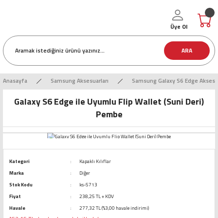
Üye Ol
ARA
Anasayfa
Samsung Aksesuarları
Samsung Galaxy S6 Edge Aksesua
Galaxy S6 Edge ile Uyumlu Flip Wallet (Suni Deri)
Pembe
Kategori
Kapaklı Kılıflar
Marka
Diğer
Stok Kodu
ks-5713
Fiyat
238,25 TL + KDV
Havale
277,32 TL (%3,00 havale indirimi)