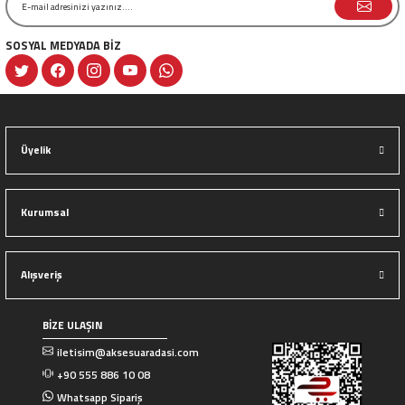
SOSYAL MEDYADA BİZ
Gönder
Üyelik
Kurumsal
Alışveriş
BİZE ULAŞIN
iletisim@aksesuaradasi.com
+90 555 886 10 08
Whatsapp Sipariş