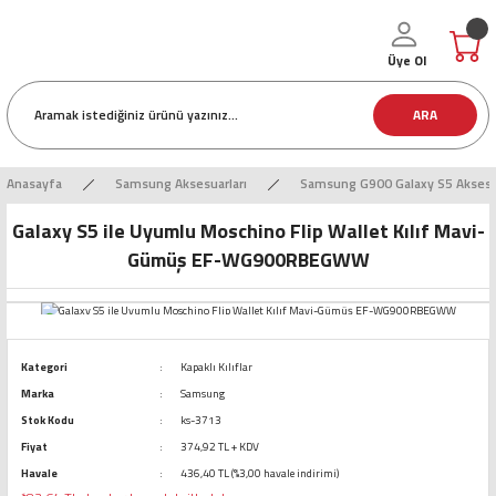
Üye Ol
ARA
Anasayfa
Samsung Aksesuarları
Samsung G900 Galaxy S5 Aksesua
Galaxy S5 ile Uyumlu Moschino Flip Wallet Kılıf Mavi-
Gümüş EF-WG900RBEGWW
Kategori
Kapaklı Kılıflar
Marka
Samsung
Stok Kodu
ks-3713
Fiyat
374,92 TL + KDV
Havale
436,40 TL (%3,00 havale indirimi)