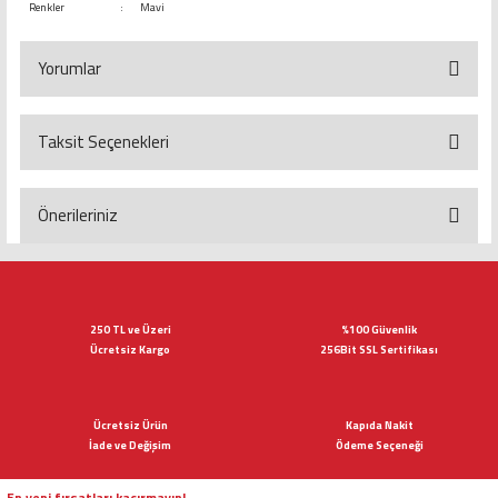
Renkler
:
Mavi
Yorumlar
Taksit Seçenekleri
Bu ürüne ilk yorumu siz yapın!
Yorum Yaz
Önerileriniz
Bu ürünün fiyat bilgisi, resim, ürün açıklamalarında ve diğer konularda
yetersiz gördüğünüz noktaları öneri formunu kullanarak tarafımıza
iletebilirsiniz.
Görüş ve önerileriniz için teşekkür ederiz.
250 TL ve Üzeri
%100 Güvenlik
Ücretsiz Kargo
256Bit SSL Sertifikası
Ürün resmi kalitesiz, bozuk veya görüntülenemiyor.
Ürün açıklamasında eksik bilgiler bulunuyor.
Ücretsiz Ürün
Kapıda Nakit
Ürün bilgilerinde hatalar bulunuyor.
İade ve Değişim
Ödeme Seçeneği
Ürün fiyatı diğer sitelerden daha pahalı.
Bu ürüne benzer farklı alternatifler olmalı.