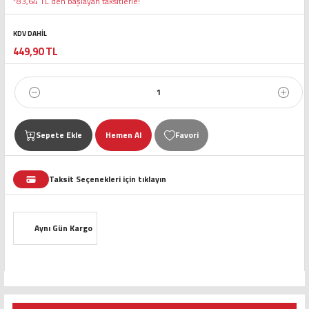
*83,64 TL den başlayan taksitlerle!
KDV DAHİL
449,90 TL
Sepete Ekle
Hemen Al
Taksit Seçenekleri için tıklayın
Aynı Gün Kargo