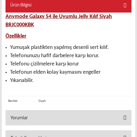
Ürün Bilgisi
Anymode Galaxy S4 ile Uyumlu Jelly Kılıf Siyah
BRJC000KBK
Özellikler
Yumuşak plastikten yapılmış desenli sert kılıf.
Telefonunuzu hafif darbelere karşı korur.
Telefonu çizilmelere karşı korur
Telefonun elden kolay kaymasını engeller
Yıkanabilir.
Renkler
:
Siyah
Yorumlar