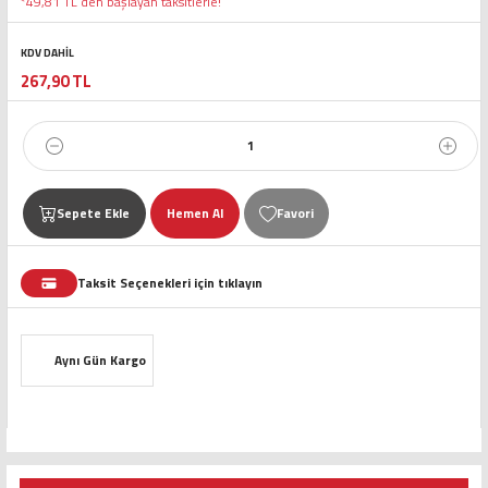
*49,81 TL den başlayan taksitlerle!
KDV DAHİL
267,90 TL
Sepete Ekle
Hemen Al
Taksit Seçenekleri için tıklayın
Aynı Gün Kargo