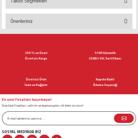
Taksit Seçenekleri
Bu ürüne ilk yorumu siz yapın!
Yorum Yaz
Önerileriniz
Bu ürünün fiyat bilgisi, resim, ürün açıklamalarında ve diğer konularda
yetersiz gördüğünüz noktaları öneri formunu kullanarak tarafımıza
iletebilirsiniz.
Görüş ve önerileriniz için teşekkür ederiz.
250 TL ve Üzeri
%100 Güvenlik
Ücretsiz Kargo
256Bit SSL Sertifikası
Ürün resmi kalitesiz, bozuk veya görüntülenemiyor.
Ürün açıklamasında eksik bilgiler bulunuyor.
Ücretsiz Ürün
Kapıda Nakit
Ürün bilgilerinde hatalar bulunuyor.
İade ve Değişim
Ödeme Seçeneği
Ürün fiyatı diğer sitelerden daha pahalı.
Bu ürüne benzer farklı alternatifler olmalı.
En yeni fırsatları kaçırmayın!
Size özel fırsatları, indirim ve kapmanyaları ilk bilen siz olun!
SOSYAL MEDYADA BİZ