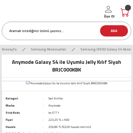
Üye Ol
ARA
Anasayfa
Samsung Aksesuarları
Samsung i9500 Galaxy S4 Aksesu
Anymode Galaxy S4 ile Uyumlu Jelly Kılıf Siyah
BRJC000KBK
Kategori
Sert Kılıflar
Marka
Anymode
Stok Kodu
ks-5771
Fiyat
223,25 TL + KDV
Havale
259,86 TL (%3,00 havale indirimi)