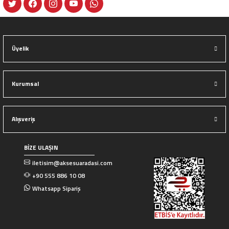
Gönder
Üyelik
Kurumsal
Alışveriş
BİZE ULAŞIN
iletisim@aksesuaradasi.com
+90 555 886 10 08
Whatsapp Sipariş