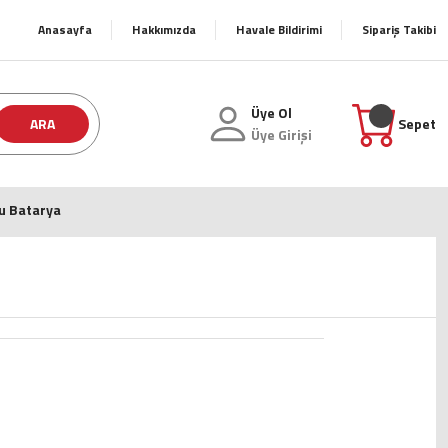
Anasayfa
Hakkımızda
Havale Bildirimi
Sipariş Takibi
Üye Ol
ARA
Sepet
Üye Girişi
lu Batarya