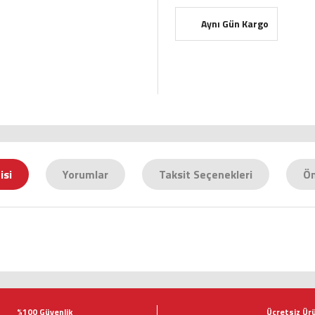
Aynı Gün Kargo
isi
Yorumlar
Taksit Seçenekleri
Ön
tersiz gördüğünüz noktaları öneri formunu kullanarak tarafımıza iletebilirsiniz.
Bu ürüne ilk yorumu siz yapın!
%100 Güvenlik
Ücretsiz Ür