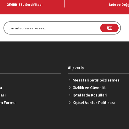
256Bit SSL Sertifikası
İade ve Deği
Yorum Yaz
Alışveriş
Gönder
Mesafeli Satış Sözleşmesi
mu
Gizlilik ve Güvenlik
arı
İptal İade Koşullari
rim Formu
Kişisel Veriler Politikası