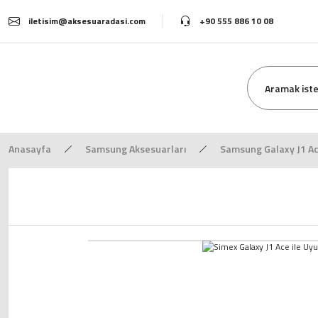
iletisim@aksesuaradasi.com
+90 555 886 10 08
Anasayfa
Samsung Aksesuarları
Samsung Galaxy J1 Ac