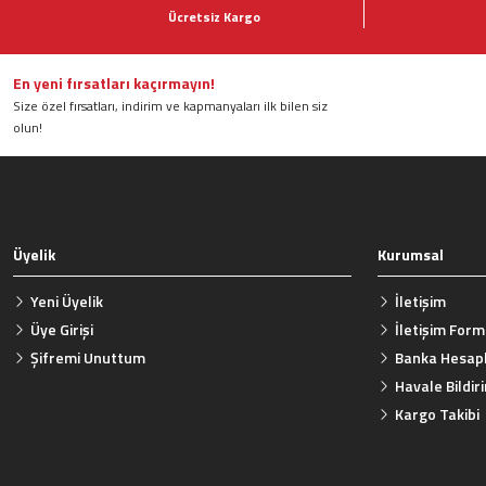
Ücretsiz Kargo
Ürün resmi kalitesiz, bozuk veya görüntülenemiyor.
Ürün açıklamasında eksik bilgiler bulunuyor.
Ürün bilgilerinde hatalar bulunuyor.
En yeni fırsatları kaçırmayın!
Size özel fırsatları, indirim ve kapmanyaları ilk bilen siz
Ürün fiyatı diğer sitelerden daha pahalı.
olun!
Bu ürüne benzer farklı alternatifler olmalı.
Üyelik
Kurumsal
Yeni Üyelik
İletişim
Üye Girişi
İletişim For
Şifremi Unuttum
Banka Hesapl
Havale Bildi
Kargo Takibi