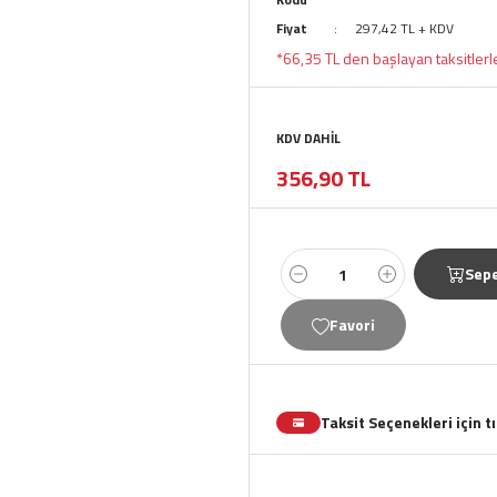
Fiyat
297,42 TL + KDV
*66,35 TL den başlayan taksitlerl
KDV DAHİL
356,90 TL
Sepe
Taksit Seçenekleri için t