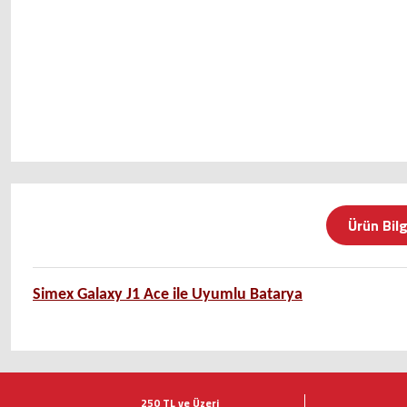
Ürün Bilg
Simex Galaxy J1 Ace ile Uyumlu Batarya
Bu ürünün fiyat bilgisi, resim, ürün açıklamalarında ve diğer konularda ye
Görüş ve önerileriniz için teşekkür ederiz.
250 TL ve Üzeri