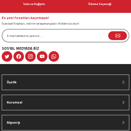
Ürün bilgilerinde hatalar bulunuyor.
İade ve Değişim
Ödeme Seçeneği
Ürün fiyatı diğer sitelerden daha pahalı.
Bu ürüne benzer farklı alternatifler olmalı.
En yeni fırsatları kaçırmayın!
Size özel fırsatları, indirim ve kapmanyaları ilk bilen siz olun!
SOSYAL MEDYADA BİZ
Gönder
Üyelik
Kurumsal
Alışveriş