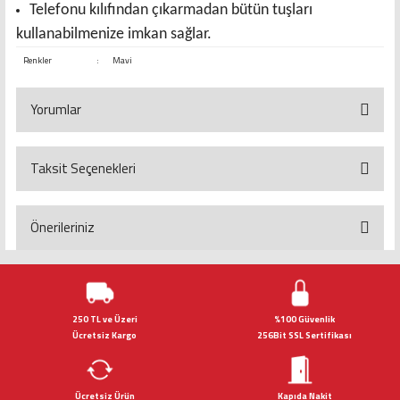
Telefonu kılıfından çıkarmadan bütün tuşları
kullanabilmenize imkan sağlar.
Renkler
:
Mavi
Yorumlar
Taksit Seçenekleri
Bu ürüne ilk yorumu siz yapın!
Yorum Yaz
Önerileriniz
Bu ürünün fiyat bilgisi, resim, ürün açıklamalarında ve diğer konularda
yetersiz gördüğünüz noktaları öneri formunu kullanarak tarafımıza
iletebilirsiniz.
Görüş ve önerileriniz için teşekkür ederiz.
250 TL ve Üzeri
%100 Güvenlik
Ücretsiz Kargo
256Bit SSL Sertifikası
Ürün resmi kalitesiz, bozuk veya görüntülenemiyor.
Ürün açıklamasında eksik bilgiler bulunuyor.
Ücretsiz Ürün
Kapıda Nakit