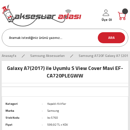
Üye Ol
ARA
Anasayfa
Samsung Aksesuarları
Samsung A720F Galaxy A7 (2017)
Galaxy A7(2017) ile Uyumlu S View Cover Mavi EF-
CA720PLEGWW
Kategori
Kapaklı Kılıflar
Marka
Samsung
Stok Kodu
ks-5760
Fiyat
599,92 TL + KDV