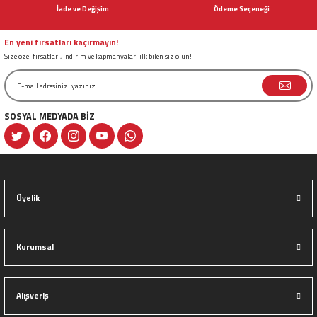
Ürün bilgilerinde hatalar bulunuyor.
İade ve Değişim
Ödeme Seçeneği
Ürün fiyatı diğer sitelerden daha pahalı.
Bu ürüne benzer farklı alternatifler olmalı.
En yeni fırsatları kaçırmayın!
Size özel fırsatları, indirim ve kapmanyaları ilk bilen siz olun!
SOSYAL MEDYADA BİZ
Gönder
Üyelik
Kurumsal
Alışveriş