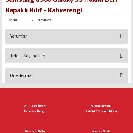
Kapaklı Kılıf - Kahverengi
Renkler
:
Kahverengi
Yorumlar
Taksit Seçenekleri
Bu ürüne ilk yorumu siz yapın!
Yorum Yaz
Önerileriniz
Bu ürünün fiyat bilgisi, resim, ürün açıklamalarında ve diğer konularda
yetersiz gördüğünüz noktaları öneri formunu kullanarak tarafımıza
iletebilirsiniz.
Görüş ve önerileriniz için teşekkür ederiz.
250 TL ve Üzeri
%100 Güvenlik
Ücretsiz Kargo
256Bit SSL Sertifikası
Ürün resmi kalitesiz, bozuk veya görüntülenemiyor.
Ürün açıklamasında eksik bilgiler bulunuyor.
Ücretsiz Ürün
Kapıda Nakit