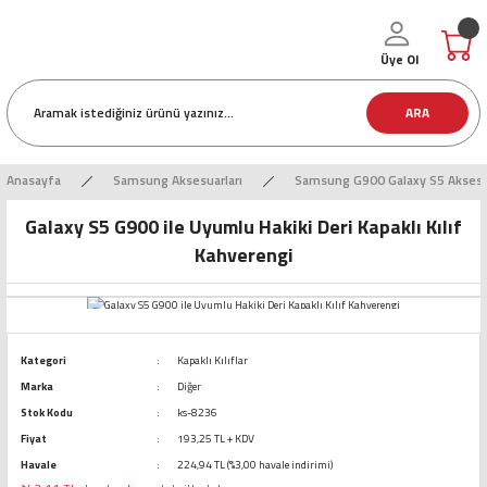
Üye Ol
ARA
Anasayfa
Samsung Aksesuarları
Samsung G900 Galaxy S5 Aksesua
Galaxy S5 G900 ile Uyumlu Hakiki Deri Kapaklı Kılıf
Kahverengi
Kategori
Kapaklı Kılıflar
Marka
Diğer
Stok Kodu
ks-8236
Fiyat
193,25 TL + KDV
Havale
224,94 TL (%3,00 havale indirimi)