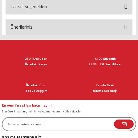
Taksit Seçenekleri
Bu ürüne ilk yorumu siz yapın!
Yorum Yaz
Önerileriniz
Bu ürünün fiyat bilgisi, resim, ürün açıklamalarında ve diğer konularda
yetersiz gördüğünüz noktaları öneri formunu kullanarak tarafımıza
iletebilirsiniz.
Görüş ve önerileriniz için teşekkür ederiz.
250 TL ve Üzeri
%100 Güvenlik
Ücretsiz Kargo
256Bit SSL Sertifikası
Ürün resmi kalitesiz, bozuk veya görüntülenemiyor.
Ürün açıklamasında eksik bilgiler bulunuyor.
Ücretsiz Ürün
Kapıda Nakit
Ürün bilgilerinde hatalar bulunuyor.
İade ve Değişim
Ödeme Seçeneği
Ürün fiyatı diğer sitelerden daha pahalı.
Bu ürüne benzer farklı alternatifler olmalı.
En yeni fırsatları kaçırmayın!
Size özel fırsatları, indirim ve kapmanyaları ilk bilen siz olun!
SOSYAL MEDYADA BİZ