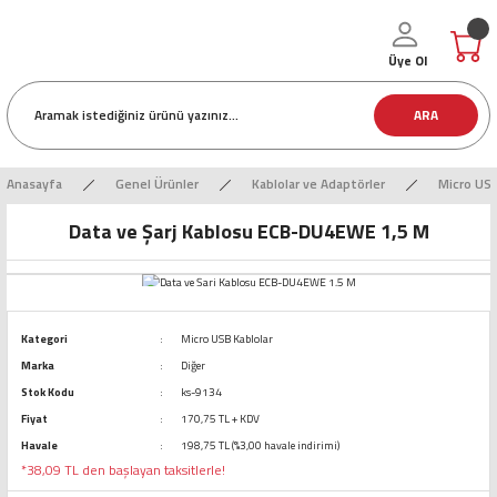
Üye Ol
ARA
Anasayfa
Genel Ürünler
Kablolar ve Adaptörler
Micro USB
Data ve Şarj Kablosu ECB-DU4EWE 1,5 M
Kategori
Micro USB Kablolar
Marka
Diğer
Stok Kodu
ks-9134
Fiyat
170,75 TL + KDV
Havale
198,75 TL (%3,00 havale indirimi)
*38,09 TL den başlayan taksitlerle!