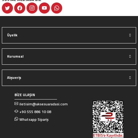
Gönder
Üyelik
Kurumsal
Alışveriş
BİZE ULAŞIN
iletisim@aksesuaradasi.com
+90 555 886 10 08
Whatsapp Sipariş