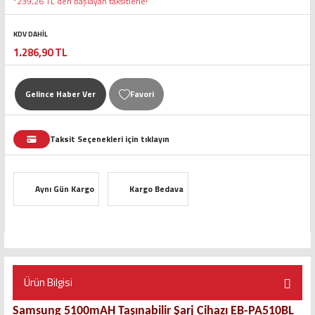
*239,26 TL den başlayan taksitlerle!
KDV DAHİL
1.286,90 TL
Gelince Haber Ver
Taksit Seçenekleri için tıklayın
Aynı Gün Kargo
Kargo Bedava
Ürün Bilgisi
Samsung 5100mAH Taşınabilir Şarj Cihazı EB-PA510BL