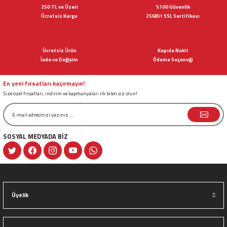
Görüş ve önerileriniz için teşekkür ederiz.
250 TL ve Üzeri
%100 Güvenlik
Ücretsiz Kargo
256Bit SSL Sertifikası
Ürün resmi kalitesiz, bozuk veya görüntülenemiyor.
Ürün açıklamasında eksik bilgiler bulunuyor.
Ücretsiz Ürün
Kapıda Nakit
Ürün bilgilerinde hatalar bulunuyor.
İade ve Değişim
Ödeme Seçeneği
Ürün fiyatı diğer sitelerden daha pahalı.
Bu ürüne benzer farklı alternatifler olmalı.
En yeni fırsatları kaçırmayın!
Size özel fırsatları, indirim ve kapmanyaları ilk bilen siz olun!
SOSYAL MEDYADA BİZ
Gönder
Üyelik