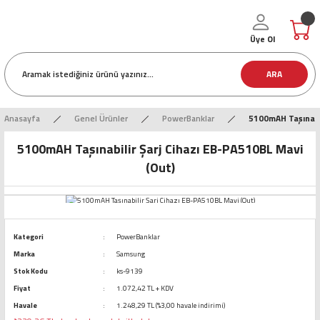
Üye Ol
ARA
Anasayfa
Genel Ürünler
PowerBanklar
5100mAH Taşınabil
5100mAH Taşınabilir Şarj Cihazı EB-PA510BL Mavi
(Out)
Kategori
PowerBanklar
Marka
Samsung
Stok Kodu
ks-9139
Fiyat
1.072,42 TL + KDV
Havale
1.248,29 TL (%3,00 havale indirimi)