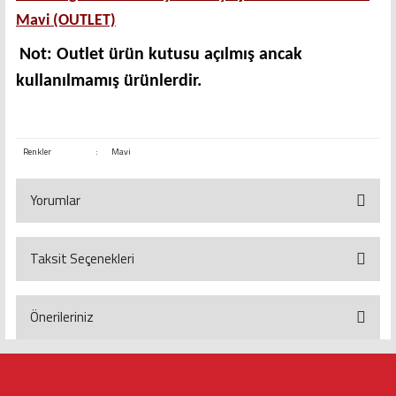
Mavi (OUTLET)
Not: Outlet ürün kutusu açılmış ancak
kullanılmamış ürünlerdir
.
Renkler
:
Mavi
Yorumlar
Taksit Seçenekleri
Bu ürüne ilk yorumu siz yapın!
Yorum Yaz
Önerileriniz
Bu ürünün fiyat bilgisi, resim, ürün açıklamalarında ve diğer konularda
yetersiz gördüğünüz noktaları öneri formunu kullanarak tarafımıza
iletebilirsiniz.