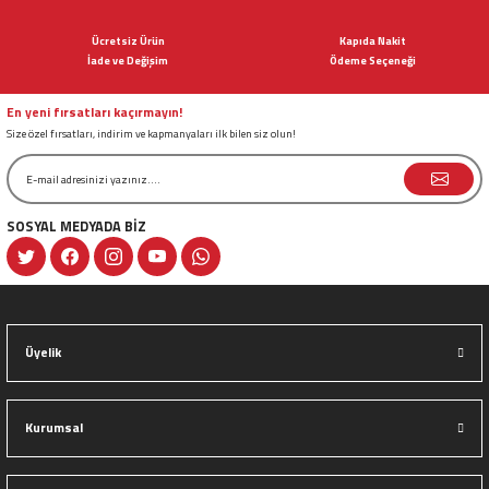
Ürün açıklamasında eksik bilgiler bulunuyor.
Ücretsiz Ürün
Kapıda Nakit
Ürün bilgilerinde hatalar bulunuyor.
İade ve Değişim
Ödeme Seçeneği
Ürün fiyatı diğer sitelerden daha pahalı.
Bu ürüne benzer farklı alternatifler olmalı.
En yeni fırsatları kaçırmayın!
Size özel fırsatları, indirim ve kapmanyaları ilk bilen siz olun!
SOSYAL MEDYADA BİZ
Gönder
Üyelik
Kurumsal