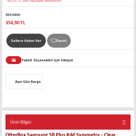
*66,35 TL den başlayan taksitlerle!
KDV DAHİL
356,90 TL
Gelince Haber Ver
Taksit Seçenekleri için tıklayın
Aynı Gün Kargo
Ürün Bilgisi
OtterBox Samsung S8 Plus Kılıf Symmetry - Clear