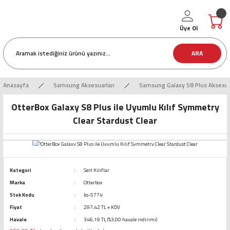
Üye Ol
ARA
Anasayfa
Samsung Aksesuarları
Samsung Galaxy S8 Plus Aksesua
OtterBox Galaxy S8 Plus ile Uyumlu Kılıf Symmetry
Clear Stardust Clear
Kategori
Sert Kılıflar
Marka
Otterbox
Stok Kodu
ks-5774
Fiyat
297,42 TL + KDV
Havale
346,19 TL (%3,00 havale indirimi)