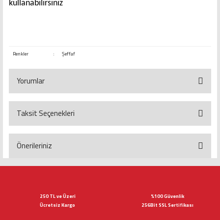
kullanabilirsiniz
Renkler
:
Şeffaf
Yorumlar
Taksit Seçenekleri
Bu ürüne ilk yorumu siz yapın!
Yorum Yaz
Önerileriniz
Bu ürünün fiyat bilgisi, resim, ürün açıklamalarında ve diğer konularda
yetersiz gördüğünüz noktaları öneri formunu kullanarak tarafımıza
iletebilirsiniz.
Görüş ve önerileriniz için teşekkür ederiz.
250 TL ve Üzeri
%100 Güvenlik
Ücretsiz Kargo
256Bit SSL Sertifikası
Ürün resmi kalitesiz, bozuk veya görüntülenemiyor.