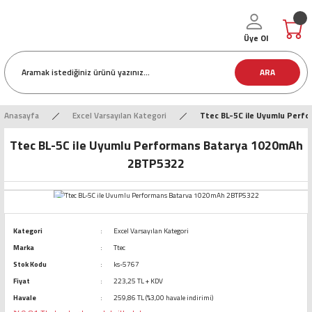
Üye Ol
ARA
Anasayfa
Excel Varsayılan Kategori
Ttec BL-5C ile Uyumlu Per
Ttec BL-5C ile Uyumlu Performans Batarya 1020mAh
2BTP5322
Kategori
Excel Varsayılan Kategori
Marka
Ttec
Stok Kodu
ks-5767
Fiyat
223,25 TL + KDV
Havale
259,86 TL (%3,00 havale indirimi)