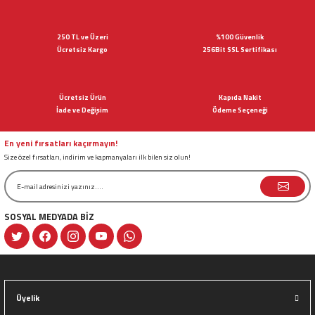
yetersiz gördüğünüz noktaları öneri formunu kullanarak tarafımıza
iletebilirsiniz.
Görüş ve önerileriniz için teşekkür ederiz.
250 TL ve Üzeri
%100 Güvenlik
Ücretsiz Kargo
256Bit SSL Sertifikası
Ürün resmi kalitesiz, bozuk veya görüntülenemiyor.
Ürün açıklamasında eksik bilgiler bulunuyor.
Ücretsiz Ürün
Kapıda Nakit
Ürün bilgilerinde hatalar bulunuyor.
İade ve Değişim
Ödeme Seçeneği
Ürün fiyatı diğer sitelerden daha pahalı.
Bu ürüne benzer farklı alternatifler olmalı.
En yeni fırsatları kaçırmayın!
Size özel fırsatları, indirim ve kapmanyaları ilk bilen siz olun!
SOSYAL MEDYADA BİZ
Gönder
Üyelik