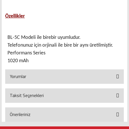
Özellikler
BL-5C Modeli ile birebir uyumludur.
Telefonunuz için orjinali ile bire bir aynı üretilmiştir.
Performans Series
1020 mAh
Yorumlar
Taksit Seçenekleri
Bu ürüne ilk yorumu siz yapın!
Yorum Yaz
Önerileriniz
Bu ürünün fiyat bilgisi, resim, ürün açıklamalarında ve diğer konularda