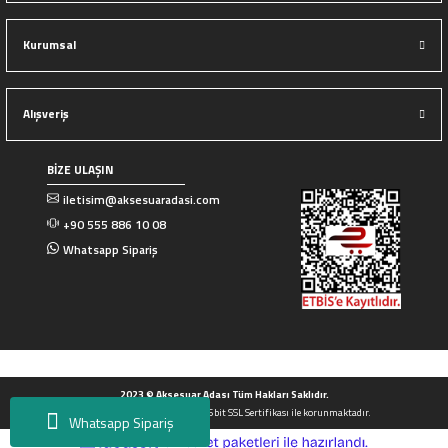
Kurumsal
Alışveriş
BİZE ULAŞIN
iletisim@aksesuaradasi.com
+90 555 886 10 08
Whatsapp Sipariş
2023 © Aksesuar Adası Tüm Hakları Saklıdır.
Tüm Kredi kartı bilgileriniz 256bit SSL Sertifikası ile korunmaktadır.
Whatsapp Sipariş
ideasoft
ile
e-