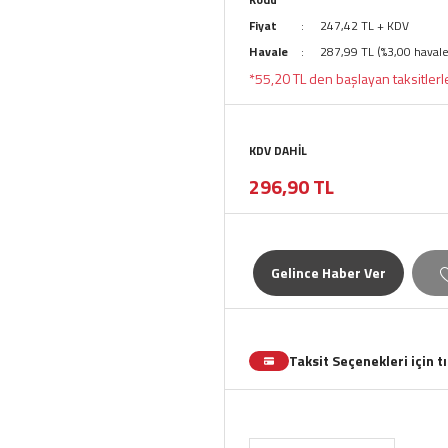
Fiyat
247,42 TL + KDV
Havale
287,99 TL (%3,00 havale
*55,20 TL den başlayan taksitlerl
KDV DAHİL
296,90 TL
Gelince Haber Ver
Taksit Seçenekleri için t