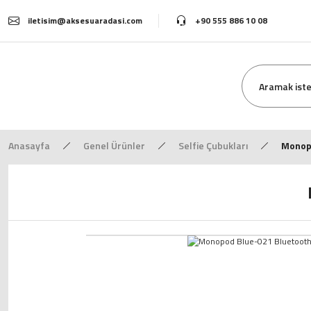
iletisim@aksesuaradasi.com
+90 555 886 10 08
Anasayfa
Genel Ürünler
Selfie Çubukları
Monopo