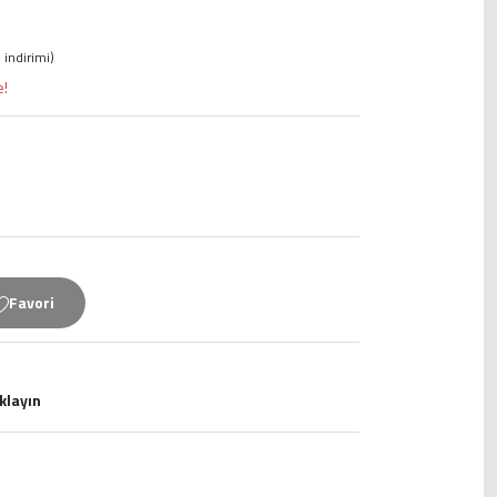
 indirimi)
e!
ıklayın