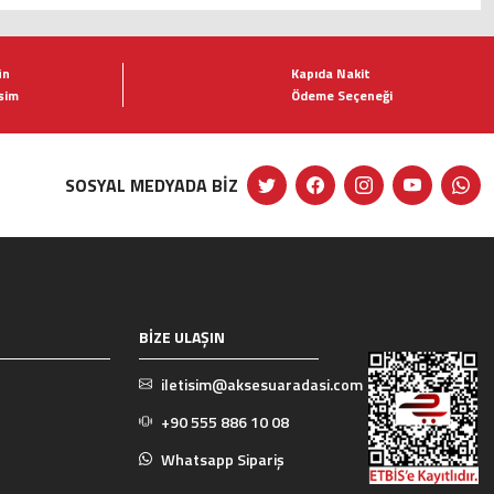
ün
Kapıda Nakit
şim
Ödeme Seçeneği
SOSYAL MEDYADA BİZ
BİZE ULAŞIN
iletisim@aksesuaradasi.com
+90 555 886 10 08
Whatsapp Sipariş