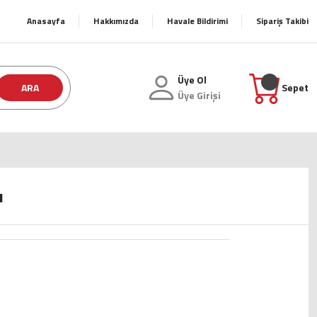
Anasayfa
Hakkımızda
Havale Bildirimi
Sipariş Takibi
Üye Ol
ARA
Sepet
Üye Girişi
u