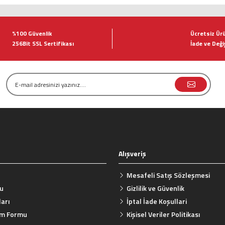
tersiz gördüğünüz noktaları öneri formunu kullanarak tarafımıza iletebilirsiniz.
Bu ürüne ilk yorumu siz yapın!
%100 Güvenlik
Ücretsiz Ür
256Bit SSL Sertifikası
İade ve Deği
Yorum Yaz
Alışveriş
Gönder
Mesafeli Satış Sözleşmesi
mu
Gizlilik ve Güvenlik
arı
İptal İade Koşullari
rim Formu
Kişisel Veriler Politikası