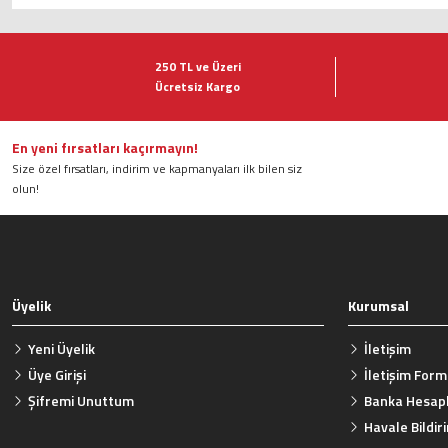
Bu ürünün fiyat bilgisi, resim, ürün açıklamalarında ve diğer konularda ye
Görüş ve önerileriniz için teşekkür ederiz.
250 TL ve Üzeri
Ücretsiz Kargo
Ürün resmi kalitesiz, bozuk veya görüntülenemiyor.
Ürün açıklamasında eksik bilgiler bulunuyor.
Ürün bilgilerinde hatalar bulunuyor.
En yeni fırsatları kaçırmayın!
Size özel fırsatları, indirim ve kapmanyaları ilk bilen siz
Ürün fiyatı diğer sitelerden daha pahalı.
olun!
Bu ürüne benzer farklı alternatifler olmalı.
Üyelik
Kurumsal
Yeni Üyelik
İletişim
Üye Girişi
İletişim For
Şifremi Unuttum
Banka Hesapl
Havale Bildi