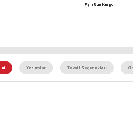
Aynı Gün Kargo
isi
Yorumlar
Taksit Seçenekleri
Ön