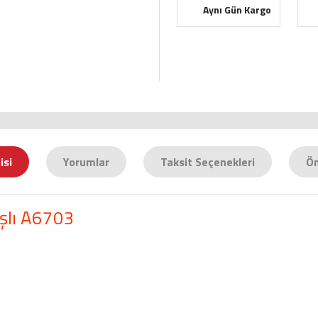
Aynı Gün Kargo
isi
Yorumlar
Taksit Seçenekleri
Ön
ışlı A6703