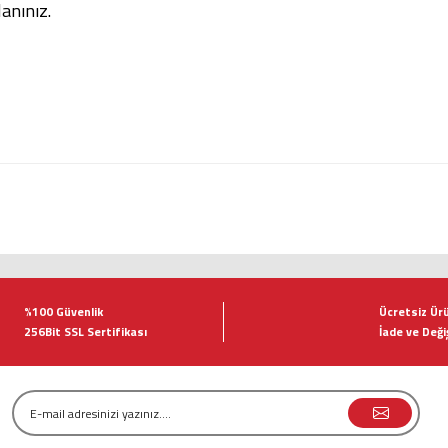
anınız.
tersiz gördüğünüz noktaları öneri formunu kullanarak tarafımıza iletebilirsiniz.
Bu ürüne ilk yorumu siz yapın!
%100 Güvenlik
Ücretsiz Ür
256Bit SSL Sertifikası
İade ve Deği
Yorum Yaz