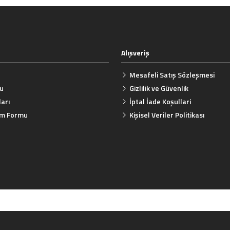
Alışveriş
Gönder
Mesafeli Satış Sözleşmesi
mu
Gizlilik ve Güvenlik
arı
İptal İade Koşullari
rim Formu
Kişisel Veriler Politikası