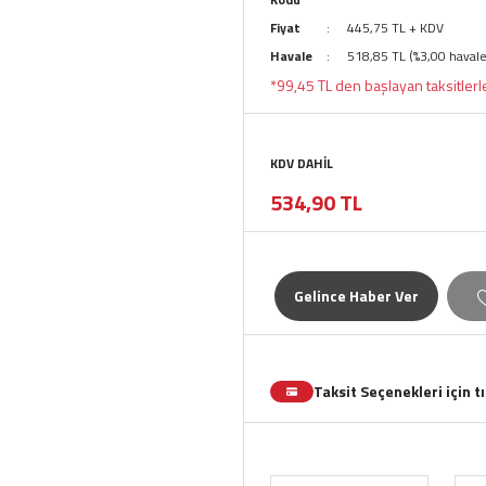
Fiyat
445,75 TL + KDV
Havale
518,85 TL (%3,00 havale
*99,45 TL den başlayan taksitlerl
KDV DAHİL
534,90 TL
Gelince Haber Ver
Taksit Seçenekleri için t