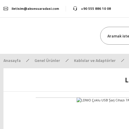
iletisim@aksesuaradasi.com
+90 555 886 10 08
Anasayfa
Genel Ürünler
Kablolar ve Adaptörler
L