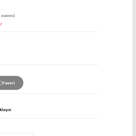
 indirimi)
e!
ıklayın