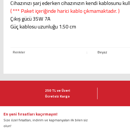
Cihazınızı şarj ederken cihazınızın kendi kablosunu kull
( *** Paket içeriğinde harici kablo çıkmamaktadır. )
Çıkış gücü 35W 7A
Güç kablosu uzunluğu 1.50 cm
Renkler
:
Beyaz
Bu ürünün fiyat bilgisi, resim, ürün açıklamalarında ve diğer konularda ye
Görüş ve önerileriniz için teşekkür ederiz.
250 TL ve Üzeri
Ücretsiz Kargo
Ürün resmi kalitesiz, bozuk veya görüntülenemiyor.
Ürün açıklamasında eksik bilgiler bulunuyor.
Ürün bilgilerinde hatalar bulunuyor.
En yeni fırsatları kaçırmayın!
Size özel fırsatları, indirim ve kapmanyaları ilk bilen siz
Ürün fiyatı diğer sitelerden daha pahalı.
olun!
Bu ürüne benzer farklı alternatifler olmalı.