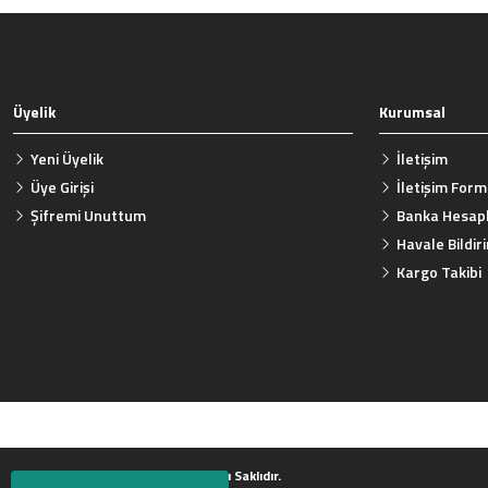
Üyelik
Kurumsal
Yeni Üyelik
İletişim
Üye Girişi
İletişim For
Şifremi Unuttum
Banka Hesapl
Havale Bildi
Kargo Takibi
2023 © Aksesuar Adası Tüm Hakları Saklıdır.