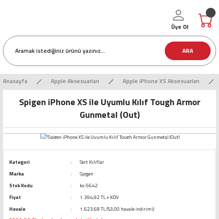
Üye Ol
ARA
Anasayfa
Apple Aksesuarları
Apple iPhone XS Aksesuarları
Spigen iPhone XS ile Uyumlu Kılıf Tough Armor
Gunmetal (Out)
Kategori
Sert Kılıflar
Marka
Spigen
Stok Kodu
ks-5642
Fiyat
1.394,92 TL + KDV
Havale
1.623,68 TL (%3,00 havale indirimi)