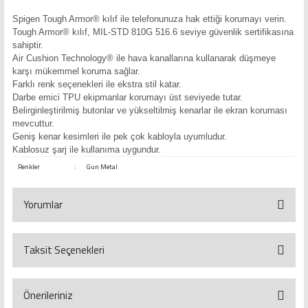
Spigen Tough Armor® kılıf ile telefonunuza hak ettiği korumayı verin.
Tough Armor® kılıf, MIL-STD 810G 516.6 seviye güvenlik sertifikasına
sahiptir.
Air Cushion Technology® ile hava kanallarına kullanarak düşmeye
karşı mükemmel koruma sağlar.
Farklı renk seçenekleri ile ekstra stil katar.
Darbe emici TPU ekipmanlar korumayı üst seviyede tutar.
Belirginleştirilmiş butonlar ve yükseltilmiş kenarlar ile ekran koruması
mevcuttur.
Geniş kenar kesimleri ile pek çok kabloyla uyumludur.
Kablosuz şarj ile kullanıma uygundur.
Renkler
:
Gun Metal
Yorumlar
Taksit Seçenekleri
Bu ürüne ilk yorumu siz yapın!
Yorum Yaz
Önerileriniz