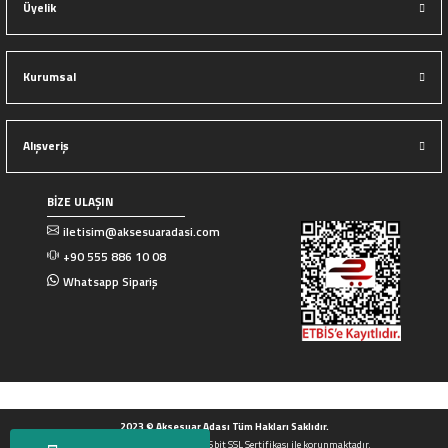
Üyelik
Kurumsal
Alışveriş
BİZE ULAŞIN
iletisim@aksesuaradasi.com
+90 555 886 10 08
Whatsapp Sipariş
2023 © Aksesuar Adası Tüm Hakları Saklıdır.
Tüm Kredi kartı bilgileriniz 256bit SSL Sertifikası ile korunmaktadır.