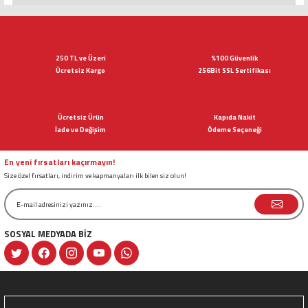
Bu ürünün fiyat bilgisi, resim, ürün açıklamalarında ve diğer konularda
yetersiz gördüğünüz noktaları öneri formunu kullanarak tarafımıza
iletebilirsiniz.
Görüş ve önerileriniz için teşekkür ederiz.
250 TL ve Üzeri
%100 Güvenlik
Ücretsiz Kargo
256Bit SSL Sertifikası
Ürün resmi kalitesiz, bozuk veya görüntülenemiyor.
Ürün açıklamasında eksik bilgiler bulunuyor.
Ücretsiz Ürün
Kapıda Nakit
Ürün bilgilerinde hatalar bulunuyor.
İade ve Değişim
Ödeme Seçeneği
Ürün fiyatı diğer sitelerden daha pahalı.
Bu ürüne benzer farklı alternatifler olmalı.
En yeni fırsatları kaçırmayın!
Size özel fırsatları, indirim ve kapmanyaları ilk bilen siz olun!
SOSYAL MEDYADA BİZ
Gönder