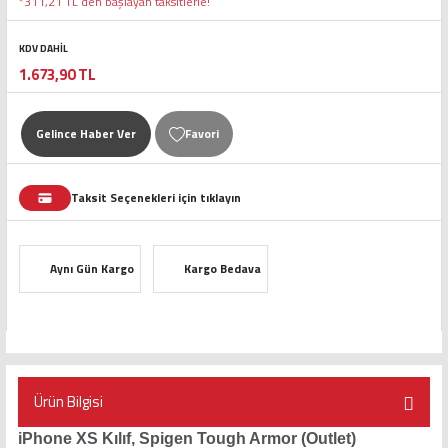
*311,21 TL den başlayan taksitlerle!
KDV DAHİL
1.673,90 TL
Gelince Haber Ver
Taksit Seçenekleri için tıklayın
Aynı Gün Kargo
Kargo Bedava
Ürün Bilgisi
iPhone XS Kılıf, Spigen Tough Armor (Outlet)