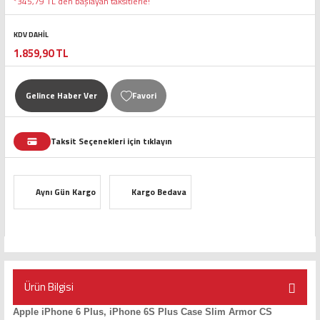
*345,79 TL den başlayan taksitlerle!
KDV DAHİL
1.859,90 TL
Gelince Haber Ver
Taksit Seçenekleri için tıklayın
Aynı Gün Kargo
Kargo Bedava
Ürün Bilgisi
Apple iPhone 6 Plus, iPhone 6S Plus Case Slim Armor CS