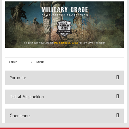
Renkler
:
Beyaz
Yorumlar
Taksit Seçenekleri
Bu ürüne ilk yorumu siz yapın!
Yorum Yaz
Önerileriniz
Bu ürünün fiyat bilgisi, resim, ürün açıklamalarında ve diğer konularda