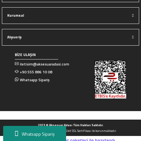
Kurumsal
Alışveriş
BİZE ULAŞIN
iletisim@aksesuaradasi.com
+90 555 886 10 08
Whatsapp Sipariş
2023 © Aksesuar Adası Tüm Hakları Saklıdır.
Tüm Kredi kartı bilgileriniz 256bit SSL Sertifikası ile korunmaktadır.
Whatsapp Sipariş
ideasoft
ile
e-