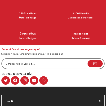
yetersiz gördüğünüz noktaları öneri formunu kullanarak tarafımıza
iletebilirsiniz.
Görüş ve önerileriniz için teşekkür ederiz.
250 TL ve Üzeri
%100 Güvenlik
Ücretsiz Kargo
256Bit SSL Sertifikası
Ürün resmi kalitesiz, bozuk veya görüntülenemiyor.
Ürün açıklamasında eksik bilgiler bulunuyor.
Ücretsiz Ürün
Kapıda Nakit
Ürün bilgilerinde hatalar bulunuyor.
İade ve Değişim
Ödeme Seçeneği
Ürün fiyatı diğer sitelerden daha pahalı.
Bu ürüne benzer farklı alternatifler olmalı.
En yeni fırsatları kaçırmayın!
Size özel fırsatları, indirim ve kapmanyaları ilk bilen siz olun!
SOSYAL MEDYADA BİZ
Gönder
Üyelik