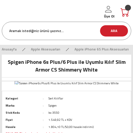
Üye Ol
ARA
Anasayfa
Apple Aksesuarları
Apple iPhone 6S Plus Aksesuarları
Spigen iPhone 6s Plus/6 Plus ile Uyumlu Kılıf Slim
Armor CS Shimmery White
Kategori
Sert Kılıflar
Marka
Spigen
Stok Kodu
ks-3550
Fiyat
1.549,92 TL + KDV
Havale
1.804,10 TL (%3,00 havale indirimi)