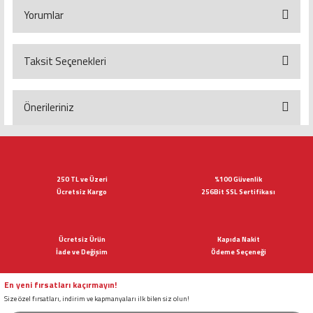
Yorumlar
Taksit Seçenekleri
Bu ürüne ilk yorumu siz yapın!
Yorum Yaz
Önerileriniz
Bu ürünün fiyat bilgisi, resim, ürün açıklamalarında ve diğer konularda
yetersiz gördüğünüz noktaları öneri formunu kullanarak tarafımıza
iletebilirsiniz.
Görüş ve önerileriniz için teşekkür ederiz.
250 TL ve Üzeri
%100 Güvenlik
Ücretsiz Kargo
256Bit SSL Sertifikası
Ürün resmi kalitesiz, bozuk veya görüntülenemiyor.
Ürün açıklamasında eksik bilgiler bulunuyor.
Ücretsiz Ürün
Kapıda Nakit
Ürün bilgilerinde hatalar bulunuyor.
İade ve Değişim
Ödeme Seçeneği
Ürün fiyatı diğer sitelerden daha pahalı.
Bu ürüne benzer farklı alternatifler olmalı.
En yeni fırsatları kaçırmayın!
Size özel fırsatları, indirim ve kapmanyaları ilk bilen siz olun!