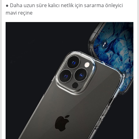
● Daha uzun süre kalıcı netlik için sararma önleyici
mavi reçine