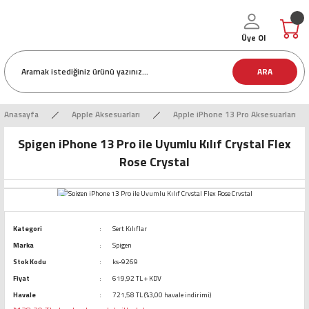
Üye Ol
ARA
Anasayfa
Apple Aksesuarları
Apple iPhone 13 Pro Aksesuarları
Spigen iPhone 13 Pro ile Uyumlu Kılıf Crystal Flex
Rose Crystal
Kategori
Sert Kılıflar
Marka
Spigen
Stok Kodu
ks-9269
Fiyat
619,92 TL + KDV
Havale
721,58 TL (%3,00 havale indirimi)