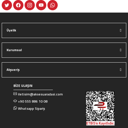
Gönder
Üyelik
Kurumsal
Alışveriş
BİZE ULAŞIN
iletisim@aksesuaradasi.com
+90 555 886 10 08
Whatsapp Sipariş