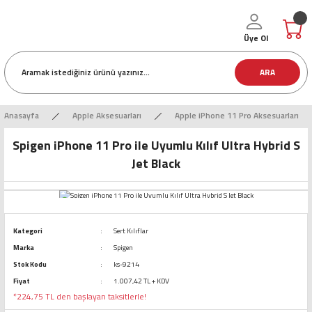
Üye Ol
ARA
Anasayfa
Apple Aksesuarları
Apple iPhone 11 Pro Aksesuarları
Spigen iPhone 11 Pro ile Uyumlu Kılıf Ultra Hybrid S
Jet Black
Kategori
Sert Kılıflar
Marka
Spigen
Stok Kodu
ks-9214
Fiyat
1.007,42 TL + KDV
*224,75 TL den başlayan taksitlerle!