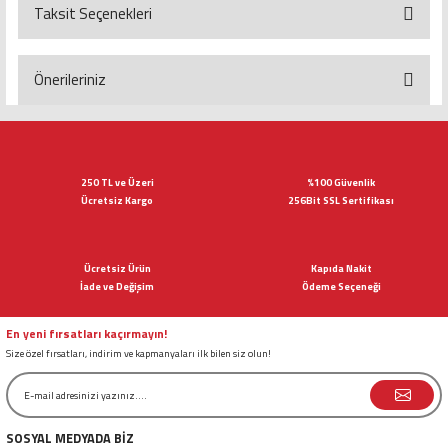
Taksit Seçenekleri
Bu ürüne ilk yorumu siz yapın!
Yorum Yaz
Önerileriniz
Bu ürünün fiyat bilgisi, resim, ürün açıklamalarında ve diğer konularda
yetersiz gördüğünüz noktaları öneri formunu kullanarak tarafımıza
iletebilirsiniz.
Görüş ve önerileriniz için teşekkür ederiz.
250 TL ve Üzeri
%100 Güvenlik
Ücretsiz Kargo
256Bit SSL Sertifikası
Ürün resmi kalitesiz, bozuk veya görüntülenemiyor.
Ürün açıklamasında eksik bilgiler bulunuyor.
Ücretsiz Ürün
Kapıda Nakit
Ürün bilgilerinde hatalar bulunuyor.
İade ve Değişim
Ödeme Seçeneği
Ürün fiyatı diğer sitelerden daha pahalı.
Bu ürüne benzer farklı alternatifler olmalı.
En yeni fırsatları kaçırmayın!
Size özel fırsatları, indirim ve kapmanyaları ilk bilen siz olun!
SOSYAL MEDYADA BİZ