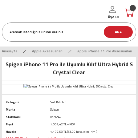
Üye Ol
ARA
Anasayfa
Apple Aksesuarları
Apple iPhone 11 Pro Aksesuarları
Spigen iPhone 11 Pro ile Uyumlu Kılıf Ultra Hybrid S
Crystal Clear
Kategori
Sert Kılıflar
Marka
Spigen
Stok Kodu
ks-9242
Fiyat
1.007,42 TL + KDV
Havale
1.172,63 TL (%3,00 havale indirimi)