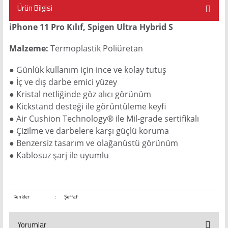
Ürün Bilgisi
iPhone 11 Pro Kılıf, Spigen Ultra Hybrid S
Malzeme:
Termoplastik Poliüretan
● Günlük kullanım için ince ve kolay tutuş
● İç ve dış darbe emici yüzey
● Kristal netliğinde göz alıcı görünüm
● Kickstand desteği ile görüntüleme keyfi
● Air Cushion Technology® ile Mil-grade sertifikalı
● Çizilme ve darbelere karşı güçlü koruma
● Benzersiz tasarım ve olağanüstü görünüm
● Kablosuz şarj ile uyumlu
Renkler
:
Şeffaf
Yorumlar