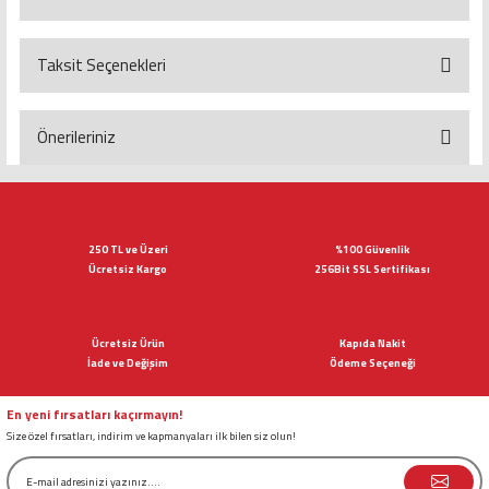
Taksit Seçenekleri
Bu ürüne ilk yorumu siz yapın!
Yorum Yaz
Önerileriniz
Bu ürünün fiyat bilgisi, resim, ürün açıklamalarında ve diğer konularda
yetersiz gördüğünüz noktaları öneri formunu kullanarak tarafımıza
iletebilirsiniz.
Görüş ve önerileriniz için teşekkür ederiz.
250 TL ve Üzeri
%100 Güvenlik
Ücretsiz Kargo
256Bit SSL Sertifikası
Ürün resmi kalitesiz, bozuk veya görüntülenemiyor.
Ürün açıklamasında eksik bilgiler bulunuyor.
Ücretsiz Ürün
Kapıda Nakit
Ürün bilgilerinde hatalar bulunuyor.
İade ve Değişim
Ödeme Seçeneği
Ürün fiyatı diğer sitelerden daha pahalı.
Bu ürüne benzer farklı alternatifler olmalı.
En yeni fırsatları kaçırmayın!
Size özel fırsatları, indirim ve kapmanyaları ilk bilen siz olun!