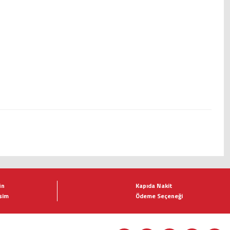
ün
Kapıda Nakit
şim
Ödeme Seçeneği