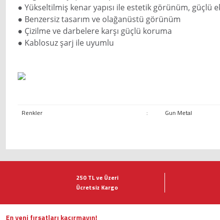
● Yükseltilmiş kenar yapısı ile estetik görünüm, güçlü
● Benzersiz tasarım ve olağanüstü görünüm
● Çizilme ve darbelere karşı güçlü koruma
● Kablosuz şarj ile uyumlu
Renkler
:
Gun Metal
Bu ürünün fiyat bilgisi, resim, ürün açıklamalarında ve diğer konularda ye
Görüş ve önerileriniz için teşekkür ederiz.
250 TL ve Üzeri
Ücretsiz Kargo
Ürün resmi kalitesiz, bozuk veya görüntülenemiyor.
Ürün açıklamasında eksik bilgiler bulunuyor.
Ürün bilgilerinde hatalar bulunuyor.
En yeni fırsatları kaçırmayın!