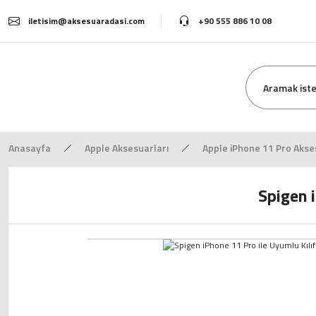
iletisim@aksesuaradasi.com
+90 555 886 10 08
Anasayfa
Apple Aksesuarları
Apple iPhone 11 Pro Akse
Spigen 