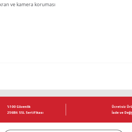
 ekran ve kamera koruması
tersiz gördüğünüz noktaları öneri formunu kullanarak tarafımıza iletebilirsiniz.
Bu ürüne ilk yorumu siz yapın!
%100 Güvenlik
Ücretsiz Ür
256Bit SSL Sertifikası
İade ve Deği
Yorum Yaz