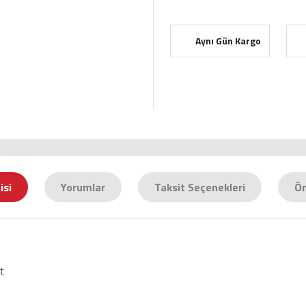
Aynı Gün Kargo
isi
Yorumlar
Taksit Seçenekleri
Ön
t