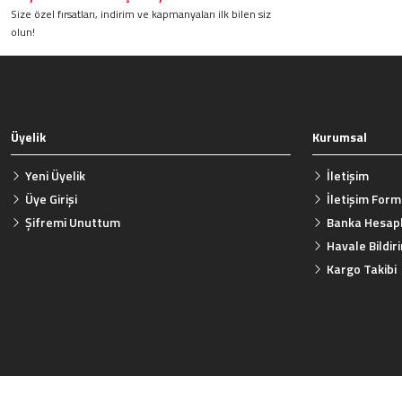
Size özel fırsatları, indirim ve kapmanyaları ilk bilen siz
Ürün fiyatı diğer sitelerden daha pahalı.
olun!
Bu ürüne benzer farklı alternatifler olmalı.
Üyelik
Kurumsal
Yeni Üyelik
İletişim
Üye Girişi
İletişim For
Şifremi Unuttum
Banka Hesapl
Havale Bildi
Kargo Takibi