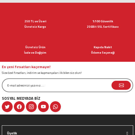
Bu ürünün fiyat bilgisi, resim, ürün açıklamalarında ve diğer konularda
yetersiz gördüğünüz noktaları öneri formunu kullanarak tarafımıza
iletebilirsiniz.
Görüş ve önerileriniz için teşekkür ederiz.
250 TL ve Üzeri
%100 Güvenlik
Ücretsiz Kargo
256Bit SSL Sertifikası
Ürün resmi kalitesiz, bozuk veya görüntülenemiyor.
Ürün açıklamasında eksik bilgiler bulunuyor.
Ücretsiz Ürün
Kapıda Nakit
Ürün bilgilerinde hatalar bulunuyor.
İade ve Değişim
Ödeme Seçeneği
Ürün fiyatı diğer sitelerden daha pahalı.
Bu ürüne benzer farklı alternatifler olmalı.
En yeni fırsatları kaçırmayın!
Size özel fırsatları, indirim ve kapmanyaları ilk bilen siz olun!
SOSYAL MEDYADA BİZ
Gönder
Üyelik