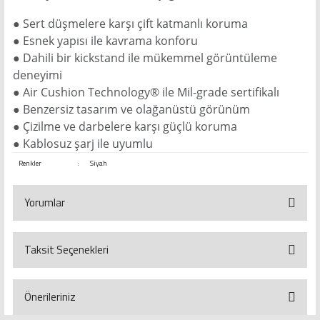
● Sert düşmelere karşı çift katmanlı koruma
● Esnek yapısı ile kavrama konforu
● Dahili bir kickstand ile mükemmel görüntüleme
deneyimi
● Air Cushion Technology® ile Mil-grade sertifikalı
● Benzersiz tasarım ve olağanüstü görünüm
● Çizilme ve darbelere karşı güçlü koruma
● Kablosuz şarj ile uyumlu
Renkler
:
Siyah
Yorumlar
Taksit Seçenekleri
Bu ürüne ilk yorumu siz yapın!
Yorum Yaz
Önerileriniz