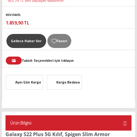
*345,79 TL den başlayan taksitlerle!
KDV DAHİL
1.859,90 TL
Gelince Haber Ver
Taksit Seçenekleri için tıklayın
Aynı Gün Kargo
Kargo Bedava
Ürün Bilgisi
Galaxy S22 Plus 5G Kılıf, Spigen Slim Armor