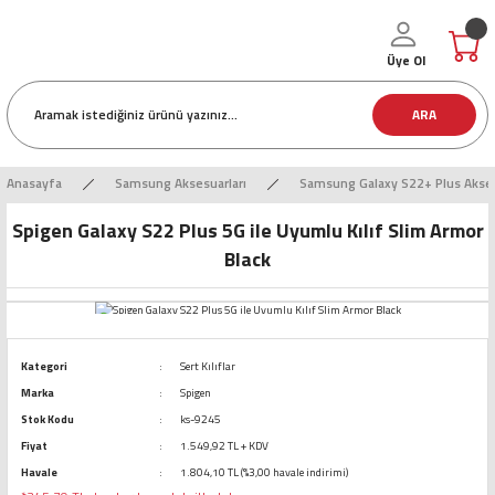
Üye Ol
ARA
Anasayfa
Samsung Aksesuarları
Samsung Galaxy S22+ Plus Akses
Spigen Galaxy S22 Plus 5G ile Uyumlu Kılıf Slim Armor
Black
Kategori
Sert Kılıflar
Marka
Spigen
Stok Kodu
ks-9245
Fiyat
1.549,92 TL + KDV
Havale
1.804,10 TL (%3,00 havale indirimi)